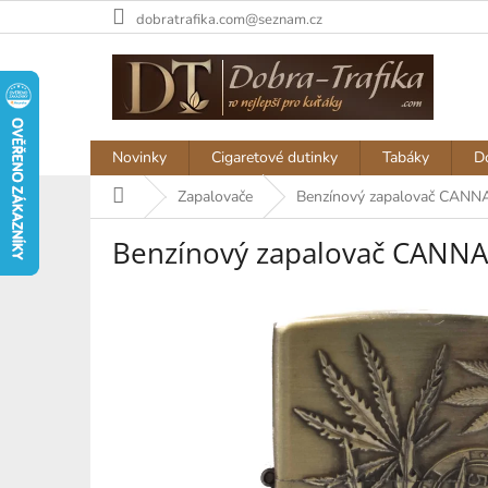
Přejít
dobratrafika.com@seznam.cz
na
obsah
Novinky
Cigaretové dutinky
Tabáky
D
Domů
Zapalovače
Benzínový zapalovač CANN
Benzínový zapalovač CANNAB