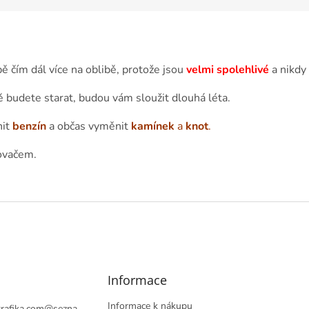
ě čím dál více na oblibě, protože jsou
velmi spolehlivé
a nikdy 
ě budete starat, budou vám sloužit dlouhá léta.
nit
benzín
a občas vyměnit
kamínek
a
knot
.
ovačem.
Informace
Informace k nákupu
rafika.com
@
sezna