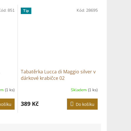
Kód:
851
Kód:
28695
Tip
2
Tabatěrka Lucca di Maggio silver v
dárkové krabičce 02
em
(1 ks)
Skladem
(1 ks)
389 Kč
košíku
Do košíku