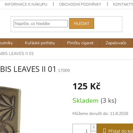
INFORMACE K NÁKUPU
OBCHODNÍ PODMÍNKY
KONTAKT
HLEDAT
outníky
Kuřácké potřeby
Plničky cigaret
Zapalovače
ABIS LEAVES II 01
IS LEAVES II 01
17009
125 Kč
Měrná
Skladem
(3 ks)
cena:
Můžeme doručit do:
11.8.2026
Přidat do ko