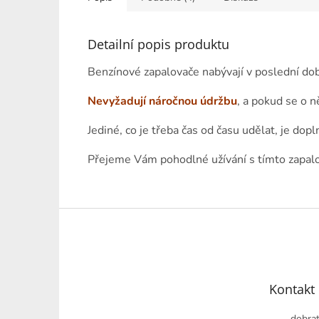
Detailní popis produktu
Benzínové zapalovače nabývají v poslední dob
Nevyžadují náročnou údržbu
, a pokud se o n
Jediné, co je třeba čas od času udělat, je dopl
Přejeme Vám pohodlné užívání s tímto zapal
Z
á
p
a
t
Kontakt
í
dobrat