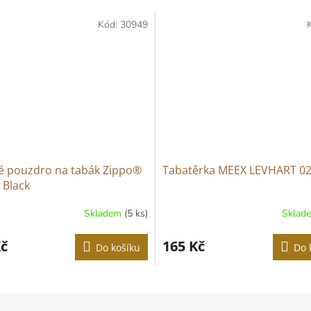
Kód:
30949
é pouzdro na tabák Zippo®
Tabatěrka MEEX LEVHART 0
 Black
Skladem
(5 ks)
Sklad
Kč
165 Kč
Do košíku
Do 