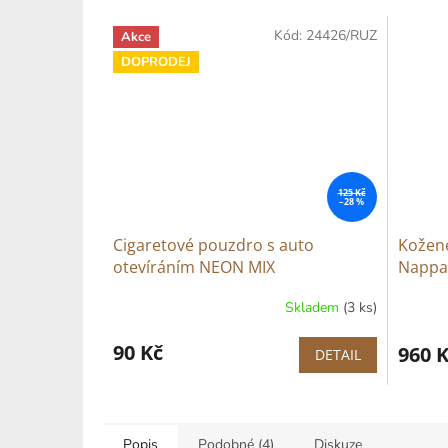
Kód:
24426/RUZ
Akce
DOPRODEJ
125 Kč
–28 %
Cigaretové pouzdro s auto
Kožen
otevíráním NEON MIX
Nappa
Skladem
(3 ks)
90 Kč
960 
DETAIL
Popis
Podobné (4)
Diskuze