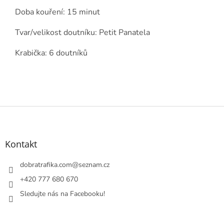
Doba kouření: 15 minut
Tvar/velikost doutníku: Petit Panatela
Krabička: 6 doutníků
Z
á
p
a
Kontakt
t
í
dobratrafika.com
@
seznam.cz
+420 777 680 670
Sledujte nás na Facebooku!