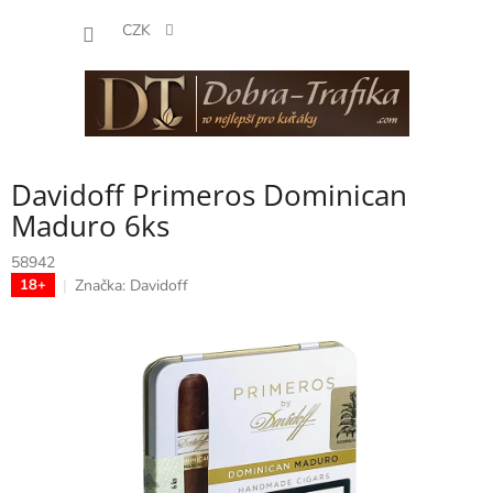
Přejít
NÁKUP
na
CZK
obsah
KOŠÍK
Davidoff Primeros Dominican
Maduro 6ks
58942
Značka:
Davidoff
18+