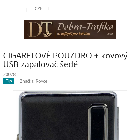
Přejít
NÁKUP
na
CZK
obsah
KOŠÍK
CIGARETOVÉ POUZDRO + kovový
USB zapalovač šedé
20078
Značka:
Royce
Tip