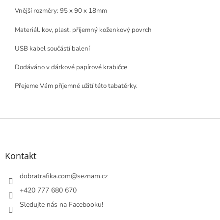
Vnější rozměry: 95 x 90 x 18mm
Materiál. kov, plast, příjemný koženkový povrch
USB kabel součástí balení
Dodáváno v dárkové papírové krabičce
Přejeme Vám příjemné užití této tabatěrky.
Z
á
p
a
Kontakt
t
í
dobratrafika.com
@
seznam.cz
+420 777 680 670
Sledujte nás na Facebooku!