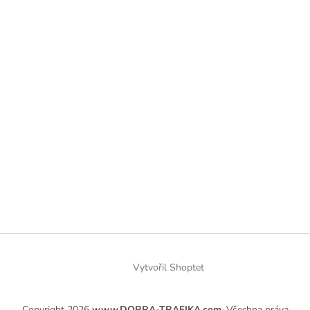
Vytvořil Shoptet
Copyright 2026
www.DOBRA-TRAFIKA.com
. Všechna práva