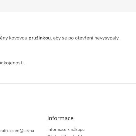
vněny kovovou
pružinkou
, aby se po otevření nevysypaly.
pokojenosti.
Informace
Informace k nákupu
rafika.com
@
sezna