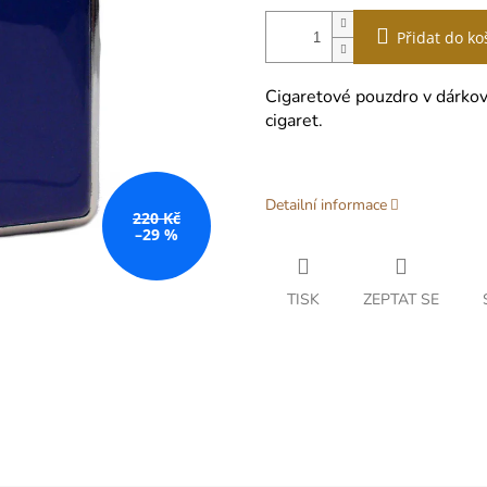
Přidat do ko
Cigaretové pouzdro v dárkov
cigaret.
Detailní informace
220 Kč
–29 %
TISK
ZEPTAT SE