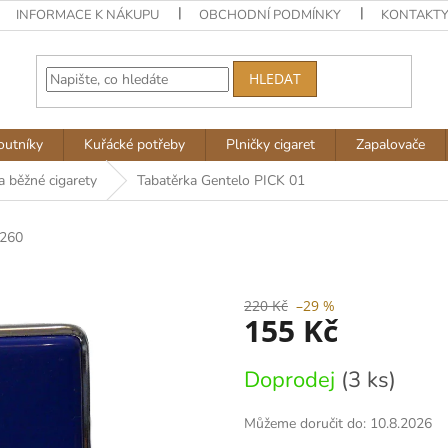
INFORMACE K NÁKUPU
OBCHODNÍ PODMÍNKY
KONTAKT
HLEDAT
outníky
Kuřácké potřeby
Plničky cigaret
Zapalovače
a běžné cigarety
Tabatěrka Gentelo PICK 01
260
220 Kč
–29 %
155 Kč
Měrná
Doprodej
(3 ks)
cena:
Můžeme doručit do:
10.8.2026