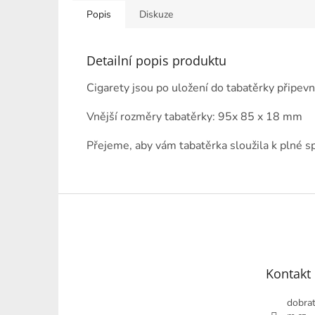
Popis
Diskuze
Detailní popis produktu
Cigarety jsou po uložení do tabatěrky připe
Vnější rozměry tabatěrky: 95x 85 x 18 mm
Přejeme, aby vám tabatěrka sloužila k plné s
Z
á
p
a
t
Kontakt
í
dobrat