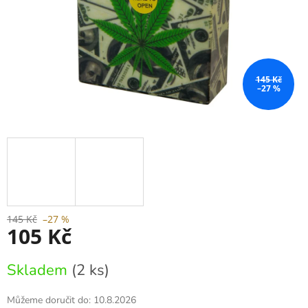
145 Kč
–27 %
145 Kč
–27 %
105 Kč
Měrná
Skladem
(2 ks)
cena:
Můžeme doručit do:
10.8.2026