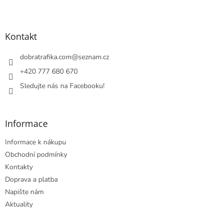
Z
á
p
a
Kontakt
t
í
dobratrafika.com
@
seznam.cz
+420 777 680 670
Sledujte nás na Facebooku!
Informace
Informace k nákupu
Obchodní podmínky
Kontakty
Doprava a platba
Napište nám
Aktuality