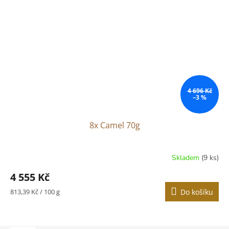
4 696 Kč
–3 %
8x Camel 70g
Skladem
(9 ks)
4 555 Kč
Měrná
813,39 Kč / 100 g
Do košíku
cena: