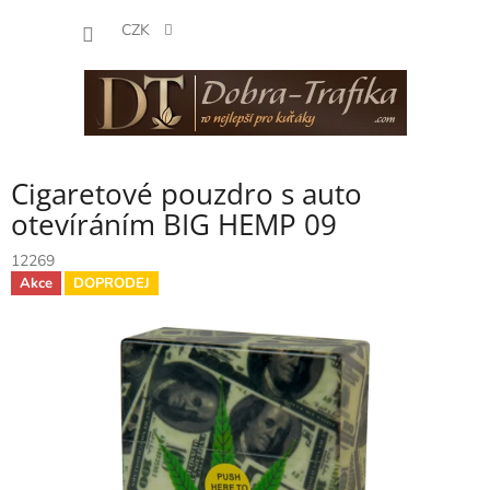
Přejít
NÁKUP
na
CZK
obsah
KOŠÍK
Cigaretové pouzdro s auto
otevíráním BIG HEMP 09
12269
Akce
DOPRODEJ