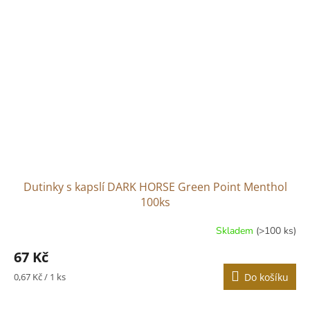
Dutinky s kapslí DARK HORSE Green Point Menthol
100ks
Skladem
(>100 ks)
Průměrné
hodnocení
67 Kč
produktu
je
Měrná
0,67 Kč / 1 ks
Do košíku
4,0
cena:
z