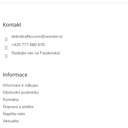
Z
á
p
a
Kontakt
t
í
dobratrafika.com
@
seznam.cz
+420 777 680 670
Sledujte nás na Facebooku!
Informace
Informace k nákupu
Obchodní podmínky
Kontakty
Doprava a platba
Napište nám
Aktuality