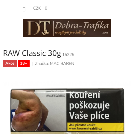
Přejít
NÁKUP
na
CZK
obsah
KOŠÍK
RAW Classic 30g
15225
Značka:
MAC BAREN
Akce
18+