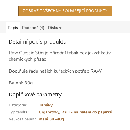
5
hvězdiček.
ZOBRAZIT VŠECHNY SOUVISEJÍCÍ PRODUKTY
Popis
Podobné (4)
Diskuze
Detailní popis produktu
Raw Classic 30g je přírodní tabák bez jakýchkoliv
chemických přísad.
Doplňuje řadu našich kuřáckých potřeb RAW.
Balení: 30g
Doplňkové parametry
Kategorie
:
Tabáky
Typ tabáku
:
Cigaretový
,
RYO - na balení do papírků
Velikost balení
:
malé 30 -40g