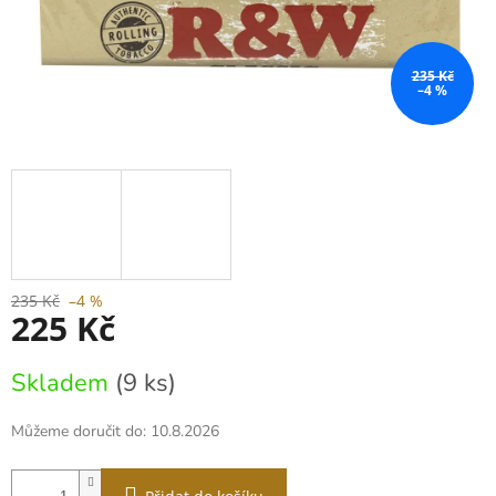
235 Kč
–4 %
235 Kč
–4 %
225 Kč
Měrná
Skladem
(9 ks)
cena:
Můžeme doručit do:
10.8.2026