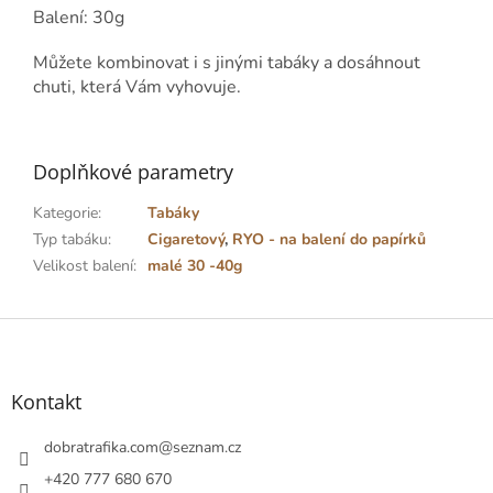
Balení: 30g
Můžete kombinovat i s jinými tabáky a dosáhnout
chuti, která Vám vyhovuje.
Doplňkové parametry
Kategorie
:
Tabáky
Typ tabáku
:
Cigaretový
,
RYO - na balení do papírků
Velikost balení
:
malé 30 -40g
Z
á
p
a
Kontakt
t
í
dobratrafika.com
@
seznam.cz
+420 777 680 670