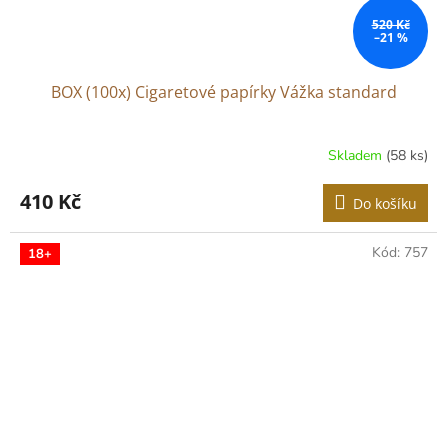
520 Kč
–21 %
BOX (100x) Cigaretové papírky Vážka standard
Skladem
(58 ks)
Průměrné
hodnocení
produktu
410 Kč
Do košíku
je
4,6
z
Kód:
757
18+
5
hvězdiček.