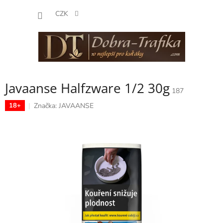
Přejít
NÁKUP
na
CZK
obsah
KOŠÍK
Javaanse Halfzware 1/2 30g
187
Značka:
JAVAANSE
18+