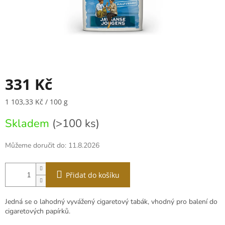
331 Kč
Měrná
1 103,33 Kč / 100 g
cena:
Skladem
(>100 ks)
Můžeme doručit do:
11.8.2026
Přidat do košíku
Jedná se o lahodný vyvážený cigaretový tabák, vhodný pro balení do
cigaretových papírků.