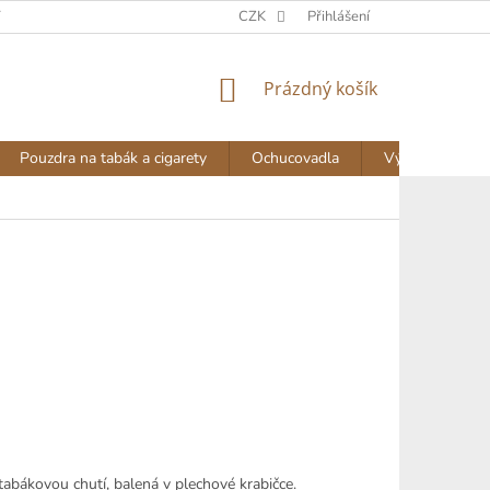
Y
DOPRAVA A PLATBA
NAPIŠTE NÁM
CZK
Přihlášení
AKTUALITY
NÁKUPNÍ
Prázdný košík
KOŠÍK
Pouzdra na tabák a cigarety
Ochucovadla
Výprodej
u tabákovou chutí, balená v plechové krabičce.