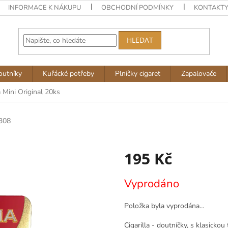
INFORMACE K NÁKUPU
OBCHODNÍ PODMÍNKY
KONTAKT
HLEDAT
outníky
Kuřácké potřeby
Plničky cigaret
Zapalovače
 Mini Original 20ks
308
195 Kč
Měrná
Vyprodáno
cena:
Položka byla vyprodána…
Cigarilla - doutníčky, s klasicko