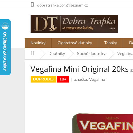
Přejít
dobratrafika.com@seznam.cz
na
obsah
Novinky
Cigaretové dutinky
Tabáky
D
Domů
Doutníky
Suché doutníky
Vegafina
Vegafina Mini Original 20ks
3
Značka:
Vegafina
DOPRODEJ
18+