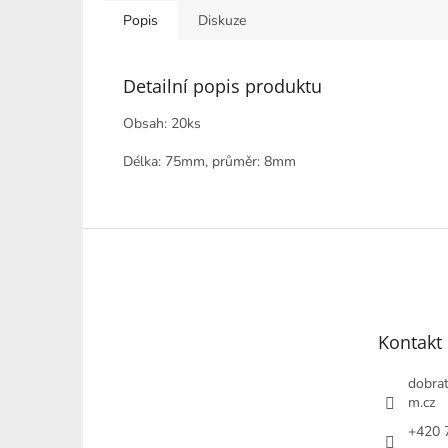
Popis
Diskuze
Detailní popis produktu
Obsah: 20ks
Délka: 75mm, průměr: 8mm
Z
á
p
a
t
Kontakt
í
dobrat
m.cz
+420 