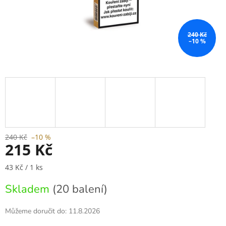
240 Kč
–10 %
240 Kč
–10 %
215 Kč
Měrná
43 Kč / 1 ks
cena:
Skladem
(20 balení)
Můžeme doručit do:
11.8.2026