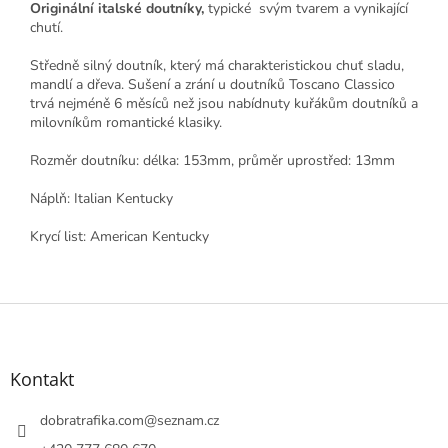
Originální italské doutníky,
typické svým tvarem a vynikající
chutí.
Středně silný doutník, který má charakteristickou chuť sladu,
mandlí a dřeva. Sušení a zrání u doutníků Toscano Classico
trvá nejméně 6 měsíců než jsou nabídnuty kuřákům doutníků a
milovníkům romantické klasiky.
Rozměr doutníku: délka: 153mm, průměr uprostřed: 13mm
Náplň: Italian Kentucky
Krycí list: American Kentucky
Z
á
p
a
Kontakt
t
í
dobratrafika.com
@
seznam.cz