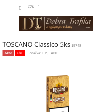
Přejít
NÁKUP
na
CZK
obsah
KOŠÍK
TOSCANO Classico 5ks
15748
Značka:
TOSCANO
Akce
18+