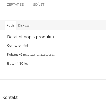
ZEPTAT SE
SDÍLET
Popis
Diskuze
Detailní popis produktu
Quintero mini
Kubánské m
inidoutníky z nejlepšího tabáku.
Balení: 20 ks
Z
á
p
a
Kontakt
t