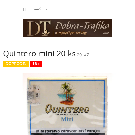
Přejít
NÁKUP
na
CZK
obsah
KOŠÍK
Quintero mini 20 ks
20147
DOPRODEJ
18+