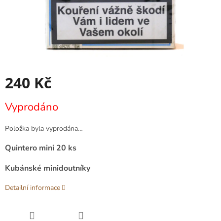
240 Kč
Měrná
Vyprodáno
cena:
Položka byla vyprodána…
Quintero mini 20 ks
Kubánské minidoutníky
Detailní informace