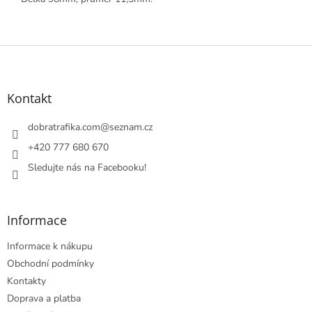
Z
á
p
a
Kontakt
t
í
dobratrafika.com
@
seznam.cz
+420 777 680 670
Sledujte nás na Facebooku!
Informace
Informace k nákupu
Obchodní podmínky
Kontakty
Doprava a platba