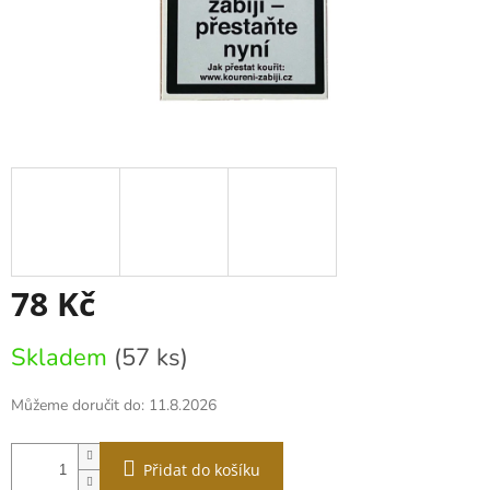
78 Kč
Měrná
Skladem
(57 ks)
cena:
Můžeme doručit do:
11.8.2026
Přidat do košíku