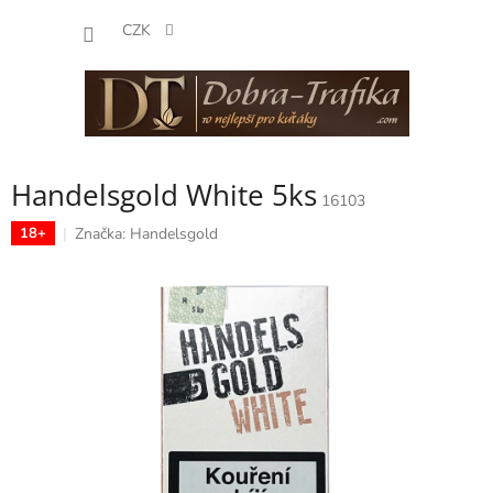
Přejít
NÁKUP
na
CZK
obsah
KOŠÍK
Handelsgold White 5ks
16103
Značka:
Handelsgold
18+