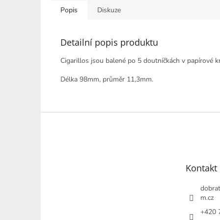
Popis
Diskuze
Detailní popis produktu
Cigarillos jsou balené po 5 doutníčkách v papírové kr
Délka 98mm, průměr 11,3mm.
Z
á
p
a
t
Kontakt
í
dobrat
m.cz
+420 