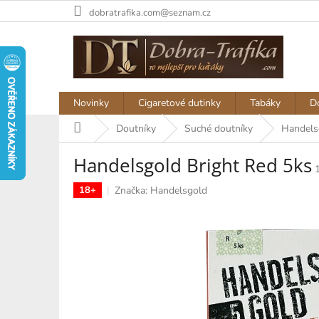
Přejít
dobratrafika.com@seznam.cz
na
obsah
Novinky
Cigaretové dutinky
Tabáky
D
Domů
Doutníky
Suché doutníky
Handels
Handelsgold Bright Red 5ks
Značka:
Handelsgold
18+