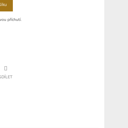
šíku
ou příchutí.
SDÍLET