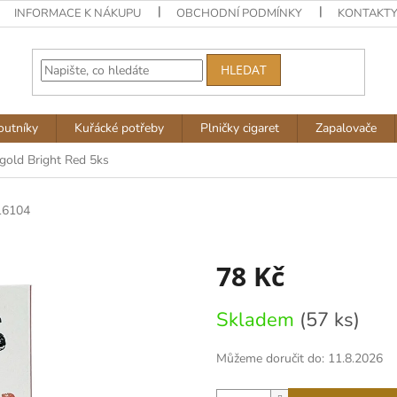
INFORMACE K NÁKUPU
OBCHODNÍ PODMÍNKY
KONTAKT
HLEDAT
outníky
Kuřácké potřeby
Plničky cigaret
Zapalovače
gold Bright Red 5ks
16104
78 Kč
Měrná
Skladem
(57 ks)
cena:
Můžeme doručit do:
11.8.2026