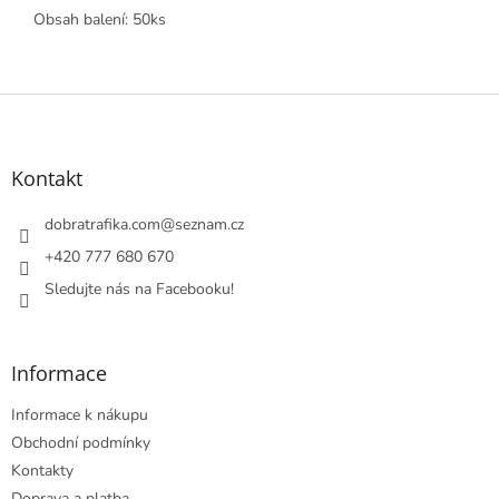
Obsah balení: 50ks
Z
á
p
a
Kontakt
t
í
dobratrafika.com
@
seznam.cz
+420 777 680 670
Sledujte nás na Facebooku!
Informace
Informace k nákupu
Obchodní podmínky
Kontakty
Doprava a platba