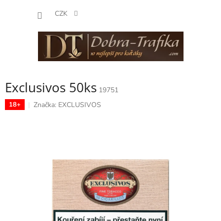
Přejít
NÁKUP
na
CZK
obsah
KOŠÍK
Exclusivos 50ks
19751
Značka:
EXCLUSIVOS
18+