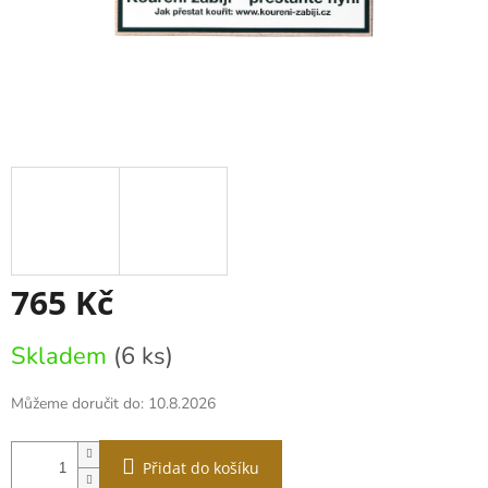
765 Kč
Měrná
Skladem
(6 ks)
cena:
Můžeme doručit do:
10.8.2026
Přidat do košíku