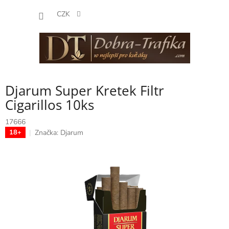
Přejít
NÁKUP
na
CZK
obsah
KOŠÍK
Djarum Super Kretek Filtr
Cigarillos 10ks
17666
Značka:
Djarum
18+