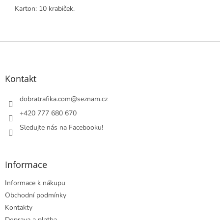
Karton: 10 krabiček.
Z
á
p
a
Kontakt
t
í
dobratrafika.com
@
seznam.cz
+420 777 680 670
Sledujte nás na Facebooku!
Informace
Informace k nákupu
Obchodní podmínky
Kontakty
Doprava a platba