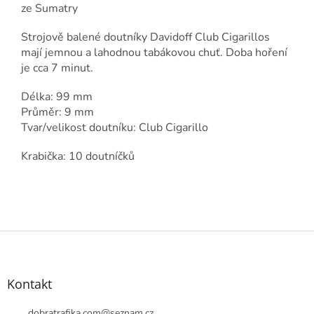
ze Sumatry
Strojově balené doutníky Davidoff Club Cigarillos
mají jemnou a lahodnou tabákovou chuť. Doba hoření
je cca 7 minut.
Délka: 99 mm
Průměr: 9 mm
Tvar/velikost doutníku: Club Cigarillo
Krabička: 10 doutníčků
Z
á
p
a
Kontakt
t
dobratrafika.com
@
seznam.cz