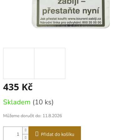
435 Kč
Měrná
Skladem
(10 ks)
cena:
Můžeme doručit do:
11.8.2026
Přidat do košíku