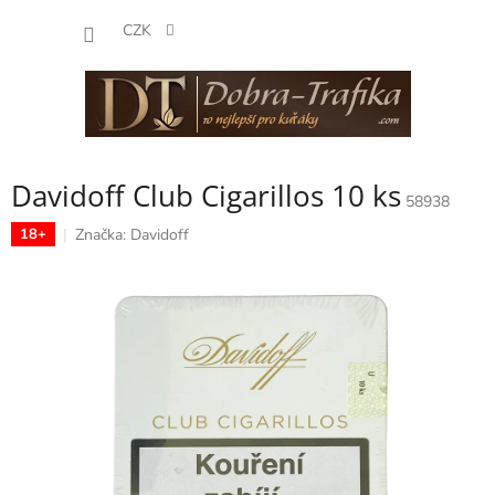
Přejít
NÁKUP
na
CZK
obsah
KOŠÍK
Davidoff Club Cigarillos 10 ks
58938
Značka:
Davidoff
18+