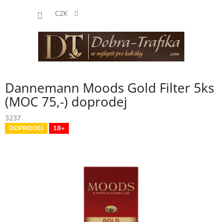
Přejít
NÁKUP
na
CZK
obsah
KOŠÍK
Dannemann Moods Gold Filter 5ks
(MOC 75,-) doprodej
3237
DOPRODEJ
18+