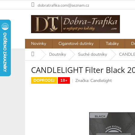
Přejít
dobratrafika.com@seznam.cz
na
obsah
Novinky
Cigaretové dutinky
Tabáky
D
Domů
Doutníky
Suché doutníky
CANDLEL
CANDLELIGHT Filter Black 2
Značka:
Candlelight
DOPRODEJ
18+