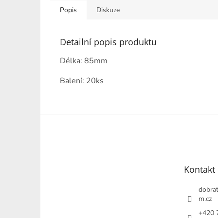
Popis
Diskuze
Detailní popis produktu
Délka: 85mm
Balení: 20ks
Z
á
p
a
t
Kontakt
í
dobrat
m.cz
+420 