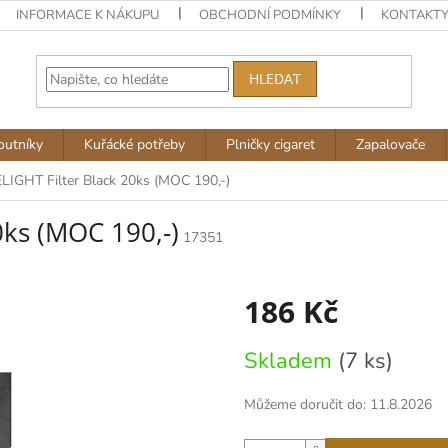
INFORMACE K NÁKUPU
OBCHODNÍ PODMÍNKY
KONTAKT
HLEDAT
outníky
Kuřácké potřeby
Plničky cigaret
Zapalovače
IGHT Filter Black 20ks (MOC 190,-)
0ks (MOC 190,-)
17351
186 Kč
Měrná
Skladem
(7 ks)
cena:
Můžeme doručit do:
11.8.2026