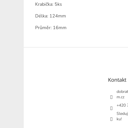
Krabička: 5ks
Délka: 124mm
Průměr: 16mm
Z
á
p
a
t
Kontakt
í
dobrat
m.cz
+420 
Sleduj
ku!