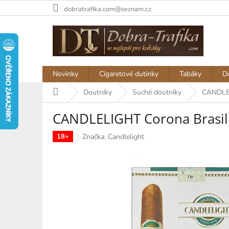
Přejít
dobratrafika.com@seznam.cz
na
obsah
Novinky
Cigaretové dutinky
Tabáky
D
Domů
Doutníky
Suché doutníky
CANDLEL
CANDLELIGHT Corona Brasil
Značka:
Candlelight
18+