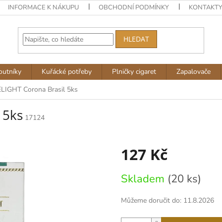
INFORMACE K NÁKUPU
OBCHODNÍ PODMÍNKY
KONTAKT
HLEDAT
outníky
Kuřácké potřeby
Plničky cigaret
Zapalovače
IGHT Corona Brasil 5ks
 5ks
17124
127 Kč
Měrná
Skladem
(20 ks)
cena:
Můžeme doručit do:
11.8.2026