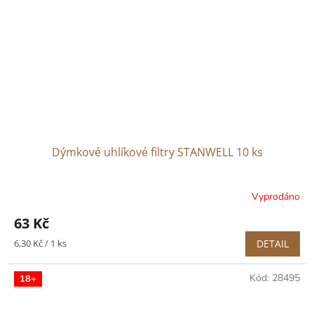
Dýmkové uhlíkové filtry STANWELL 10 ks
Vyprodáno
63 Kč
Měrná
6,30 Kč / 1 ks
DETAIL
cena:
Kód:
28495
18+