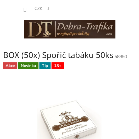
Přejít
NÁKUP
na
CZK
obsah
KOŠÍK
BOX (50x) Spořič tabáku 50ks
58950
Akce
Novinka
Tip
18+