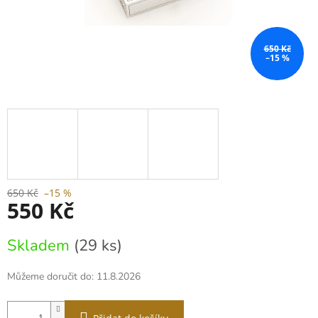
650 Kč
–15 %
650 Kč
–15 %
550 Kč
Měrná
Skladem
(29 ks)
cena:
Můžeme doručit do:
11.8.2026