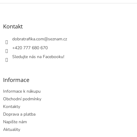
Z
á
p
a
Kontakt
t
í
dobratrafika.com
@
seznam.cz
+420 777 680 670
Sledujte nás na Facebooku!
Informace
Informace k nákupu
Obchodní podmínky
Kontakty
Doprava a platba
Napište nám
Aktuality