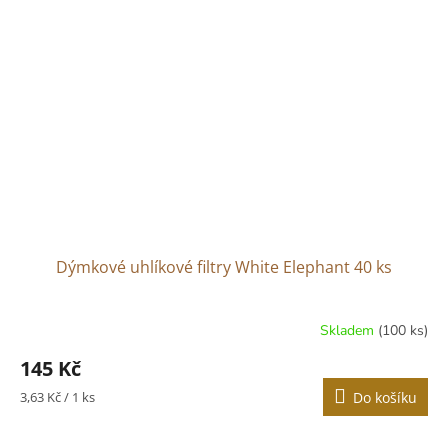
Dýmkové uhlíkové filtry White Elephant 40 ks
Skladem
(100 ks)
145 Kč
Měrná
3,63 Kč / 1 ks
Do košíku
cena: