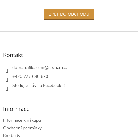
ZPĚT DO OBCHODU
Z
á
p
a
Kontakt
t
í
dobratrafika.com
@
seznam.cz
+420 777 680 670
Sledujte nás na Facebooku!
Informace
Informace k nákupu
Obchodní podmínky
Kontakty