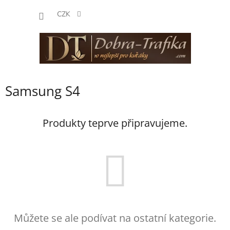
Přejít
NÁKUP
na
CZK
obsah
KOŠÍK
Samsung S4
Produkty teprve připravujeme.
Můžete se ale podívat na ostatní kategorie.