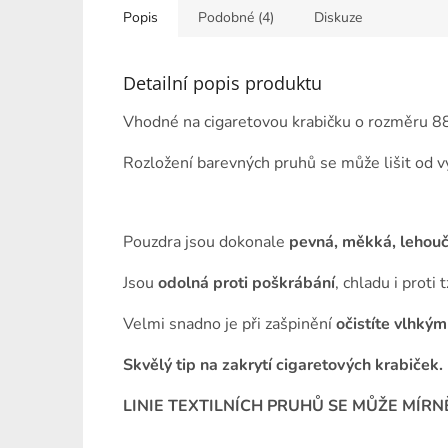
Popis
Podobné (4)
Diskuze
Detailní popis produktu
Vhodné na cigaretovou krabičku o rozměru 88
Rozložení barevných pruhů se může lišit od v
Pouzdra jsou dokonale
pevná, měkká, lehoučk
Jsou
odolná proti poškrábání
, chladu i proti 
Velmi snadno je při zašpinění
očistíte vlhký
Skvělý tip na zakrytí cigaretových krabiček.
LINIE TEXTILNÍCH PRUHŮ SE MŮŽE MÍRN