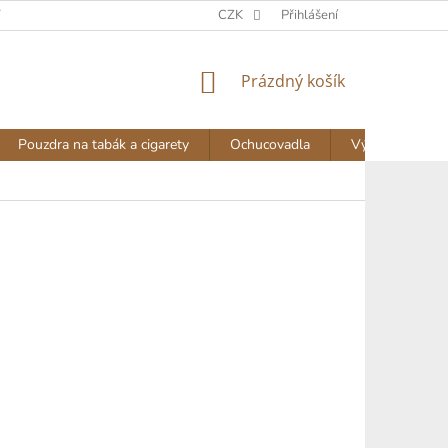
Y
DOPRAVA A PLATBA
NAPIŠTE NÁM
CZK
Přihlášení
AKTUALITY
NÁKUPNÍ
Prázdný košík
KOŠÍK
Pouzdra na tabák a cigarety
Ochucovadla
Výprodej