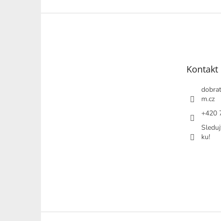
Z
á
p
a
t
Kontakt
í
dobrat
m.cz
+420 
Sleduj
ku!