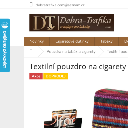
Přejít
dobratrafika.com@seznam.cz
na
obsah
Novinky
Cigaretové dutinky
Tabáky
D
Domů
Pouzdra na tabák a cigarety
Textilní po
Textilní pouzdro na cigaret
Akce
DOPRODEJ