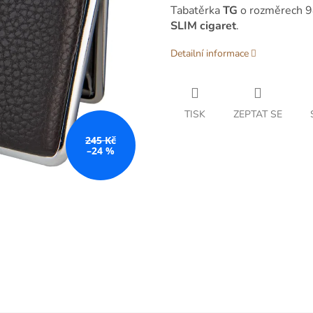
Tabatěrka
TG
o rozměrech
SLIM cigaret
.
Detailní informace
TISK
ZEPTAT SE
245 Kč
–24 %