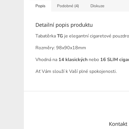
Popis
Podobné (4)
Diskuze
Detailní popis produktu
Tabatěrka
TG
je elegantní cigaretové pouzdr
Rozměry: 98x90x18mm
Vhodná na
14 klasických
nebo
16 SLIM ciga
Ať Vám slouží k Vaší plné spokojenosti.
Z
á
p
a
t
Kontakt
í