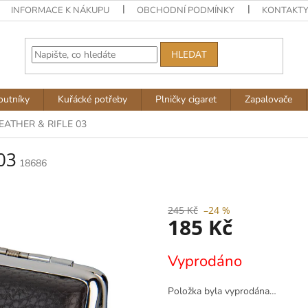
INFORMACE K NÁKUPU
OBCHODNÍ PODMÍNKY
KONTAKT
HLEDAT
outníky
Kuřácké potřeby
Plničky cigaret
Zapalovače
LEATHER & RIFLE 03
03
18686
245 Kč
–24 %
185 Kč
Měrná
Vyprodáno
cena:
Položka byla vyprodána…