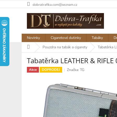
Přejít
dobratrafika.com@seznam.cz
na
obsah
Novinky
Cigaretové dutinky
Tabáky
D
Domů
Pouzdra na tabák a cigarety
Tabatěrka 
Tabatěrka LEATHER & RIFLE 
Značka:
TG
Akce
DOPRODEJ