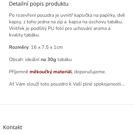
Detailní popis produktu
Po rozevření pouzdra je uvnitř kapsička na papírky, dvě
kapsy, z toho jedna na zip a kapsa na úschovu tabáku.
Vnitřek je podšitý PU folií pro uchování aroma a
kvality tabáku.
Rozměry
: 16 x 7,5 x 1cm
Obsah: ideální
na 30g
tabáku
Příjemně
měkoučký materiál
, doporučujeme.
Ať Vám slouží toto pouzdro k Vaší plné spokojenosti...
Z
á
p
a
Kontakt
t