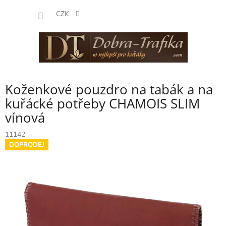
Přejít
NÁKUP
na
CZK
obsah
KOŠÍK
Koženkové pouzdro na tabák a na
kuřácké potřeby CHAMOIS SLIM
vínová
11142
DOPRODEJ