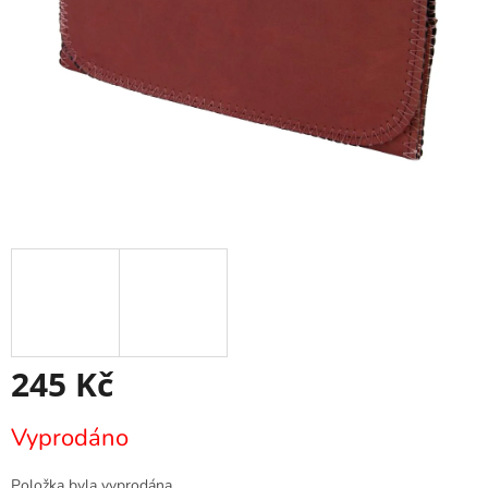
245 Kč
Měrná
Vyprodáno
cena:
Položka byla vyprodána…