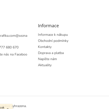
Informace
Informace k nákupu
rafika.com
@
sezna
Obchodní podmínky
Kontakty
777 680 670
Doprava a platba
te nás na Faceboo
Napište nám
Aktuality
a práva vyhrazena.
ůcek