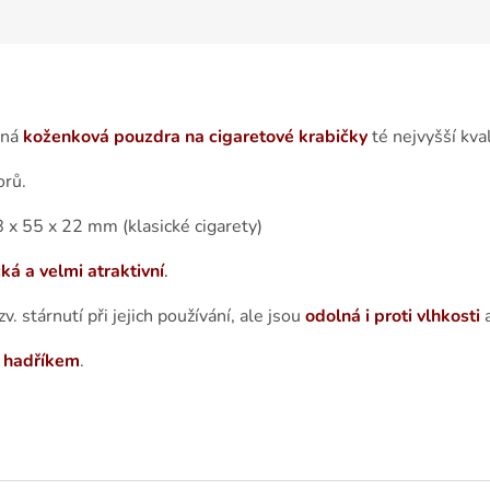
čná
koženková pouzdra na cigaretové krabičky
té nejvyšší kval
orů.
 x 55 x 22 mm (klasické cigarety)
á a velmi atraktivní
.
tzv. stárnutí při jejich používání, ale jsou
odolná i proti vlhkosti
a
m hadříkem
.