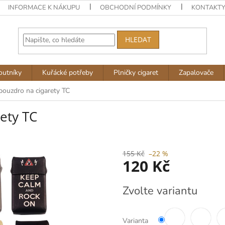
INFORMACE K NÁKUPU
OBCHODNÍ PODMÍNKY
KONTAKT
HLEDAT
outníky
Kuřácké potřeby
Plničky cigaret
Zapalovače
ouzdro na cigarety TC
ety TC
155 Kč
–22 %
120 Kč
Měrná
Zvolte variantu
cena:
Varianta