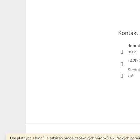
Z
á
p
a
t
Kontakt
í
dobrat
m.cz
+420 
Sleduj
ku!
Copyright 2026
www.DOBRA-TRAFIKA.com
. Všechn
Dle platných zákonů je zakázán prodej tabákových výrobků a kuřáckých pom