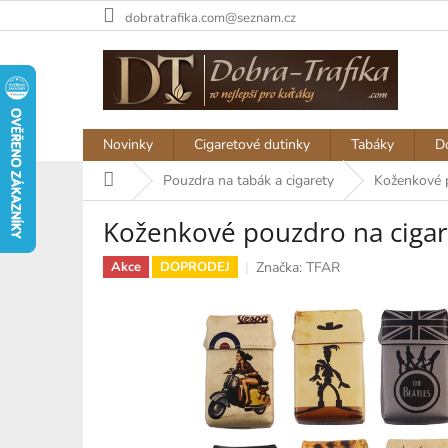
Přejít
dobratrafika.com@seznam.cz
na
obsah
Novinky
Cigaretové dutinky
Tabáky
D
Domů
Pouzdra na tabák a cigarety
Koženkové p
Koženkové pouzdro na cigar
Značka:
TFAR
Akce
DOPRODEJ