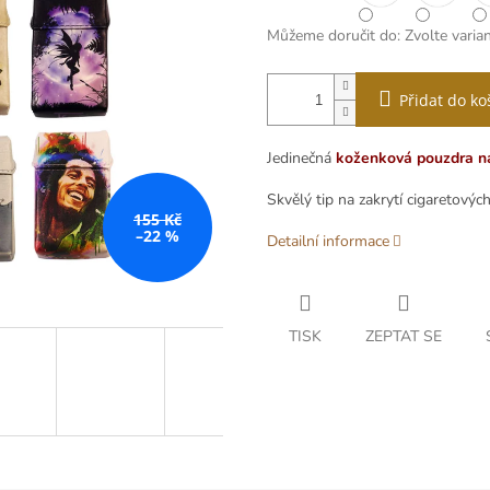
Můžeme doručit do:
Zvolte varia
Přidat do ko
Jedinečná
koženková pouzdra na
Skvělý tip na zakrytí cigaretových
155 Kč
–22 %
Detailní informace
TISK
ZEPTAT SE