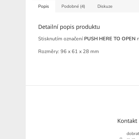
Popis
Podobné (4)
Diskuze
Detailní popis produktu
Stisknutím označení
PUSH HERE TO OPEN
n
Rozměry: 96 x 61 x 28 mm
Z
á
p
a
t
Kontakt
í
dobrat