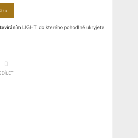
šíku
otevíráním
LIGHT, do kterého pohodlně ukryjete
SDÍLET