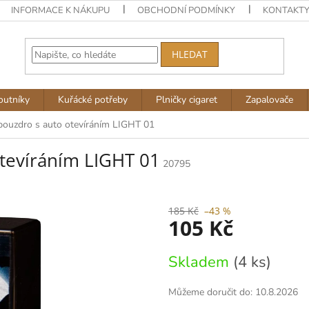
INFORMACE K NÁKUPU
OBCHODNÍ PODMÍNKY
KONTAKT
HLEDAT
outníky
Kuřácké potřeby
Plničky cigaret
Zapalovače
pouzdro s auto otevíráním LIGHT 01
otevíráním LIGHT 01
20795
185 Kč
–43 %
105 Kč
Měrná
Skladem
(4 ks)
cena:
Můžeme doručit do:
10.8.2026