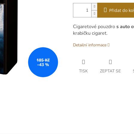
Přidat do ko
Cigaretové pouzdro
s auto 
krabičku cigaret.
Detailní informace
185 Kč
–43 %
TISK
ZEPTAT SE