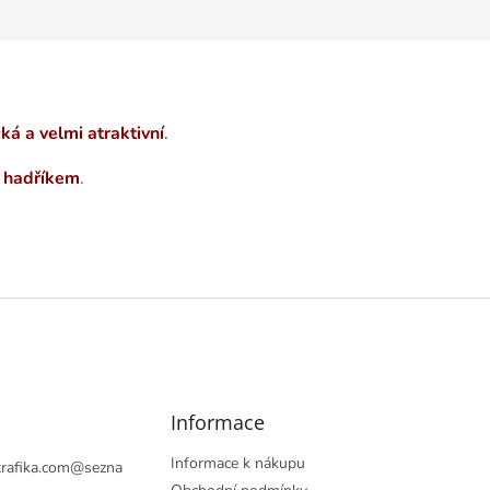
á a velmi atraktivní
.
m hadříkem
.
Informace
Informace k nákupu
rafika.com
@
sezna