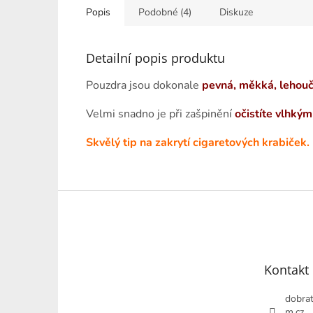
Popis
Podobné (4)
Diskuze
Detailní popis produktu
Pouzdra jsou dokonale
pevná, měkká, lehoučk
Velmi snadno je při zašpinění
očistíte vlhký
Skvělý tip na zakrytí cigaretových krabiček.
Z
á
p
a
t
Kontakt
í
dobrat
m.cz