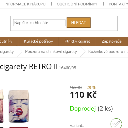
INFORMACE K NÁKUPU
OBCHODNÍ PODMÍNKY
KONTAKT
HLEDAT
outníky
Kuřácké potřeby
Plničky cigaret
Zapalovače
cigarety
Pouzdra na slimkové cigarety
Koženkové pouzdro na 
igarety RETRO II
16460/05
155 Kč
–29 %
110 Kč
Měrná
Doprodej
(2 ks)
cena:
Varianta