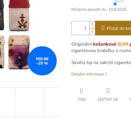
Můžeme doručit do:
10.8.2026
Přidat do ko
Originální
koženková
SLIM
p
cigaretovou krabičku o rozmě
155 Kč
Skvělý tip na zakrytí cigaret
–29 %
Detailní informace
TISK
ZEPTAT SE