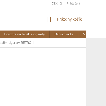
Y
DOPRAVA A PLATBA
NAPIŠTE NÁM
CZK
Přihlášení
AKTUALITY
NÁKUPNÍ
Prázdný košík
KOŠÍK
Pouzdra na tabák a cigarety
Ochucovadla
Výprodej
slim cigarety RETRO II