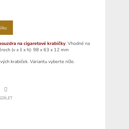
šíku
ouzdra na cigaretové krabičky
.
Vhodné na
rech (v x š x h): 98 x 63 x 12 mm
ových krabiček.
Variantu vyberte níže.
SDÍLET