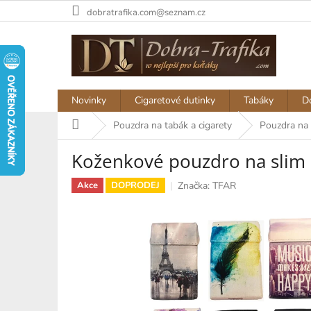
Přejít
dobratrafika.com@seznam.cz
na
obsah
Novinky
Cigaretové dutinky
Tabáky
D
Domů
Pouzdra na tabák a cigarety
Pouzdra na 
Koženkové pouzdro na slim c
Značka:
TFAR
Akce
DOPRODEJ