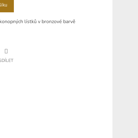
šíku
konopných lístků v bronzové barvě
SDÍLET