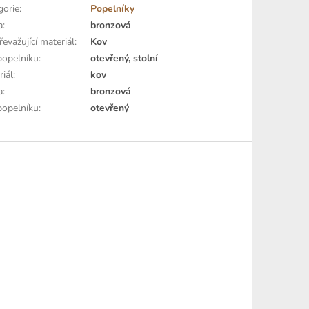
gorie
:
Popelníky
a
:
bronzová
evažující materiál
:
Kov
popelníku
:
otevřený, stolní
riál
:
kov
a
:
bronzová
popelníku
:
otevřený