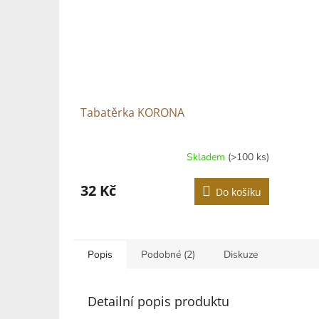
Tabatěrka KORONA
Skladem
(>100 ks)
Průměrné
hodnocení
produktu
32 Kč
Do košíku
je
4,8
z
5
hvězdiček.
Popis
Podobné (2)
Diskuze
Detailní popis produktu