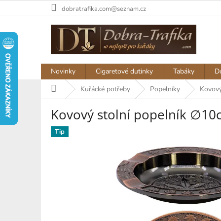
Přejít
dobratrafika.com@seznam.cz
na
obsah
Novinky
Cigaretové dutinky
Tabáky
D
Domů
Kuřácké potřeby
Popelníky
Kovový
Kovový stolní popelník ∅10
Tip