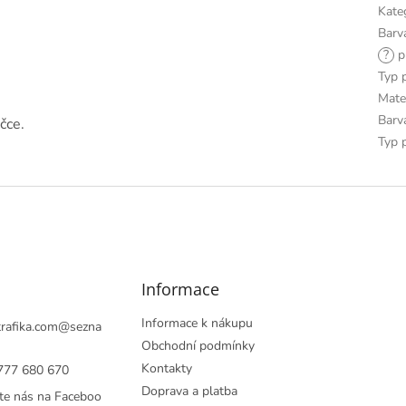
Kate
Barv
?
př
Typ 
Mate
Barv
čce.
Typ 
Informace
Informace k nákupu
rafika.com
@
sezna
Obchodní podmínky
Kontakty
777 680 670
Doprava a platba
te nás na Faceboo