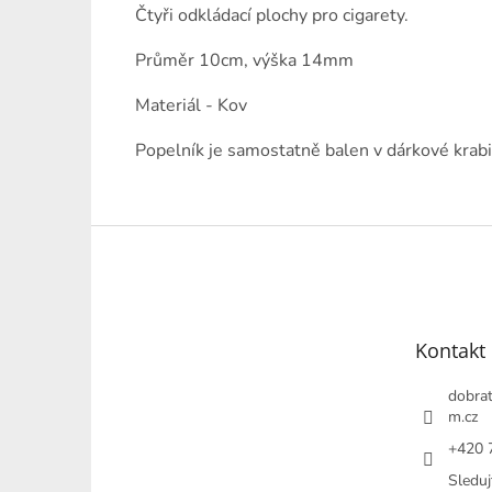
Čtyři odkládací plochy pro cigarety.
Průměr 10cm, výška 14mm
Materiál - Kov
Popelník je samostatně balen v dárkové krabi
Z
á
p
a
t
Kontakt
í
dobrat
m.cz
+420 
Sleduj