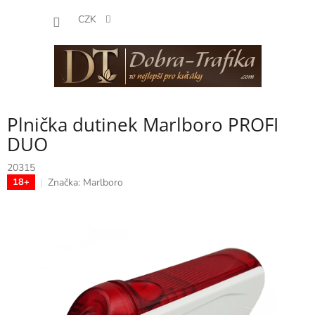
Přejít
NÁKUP
na
CZK
obsah
KOŠÍK
Plnička dutinek Marlboro PROFI
DUO
20315
Značka:
Marlboro
18+