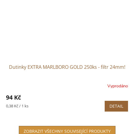
Dutinky EXTRA MARLBORO GOLD 250ks - filtr 24mm!
Vyprodáno
94 Kč
Měrná
0,38 Kč / 1 ks
DETAIL
cena:
ZOBRAZIT VŠECHNY SOUVISEJÍCÍ PRODUKTY