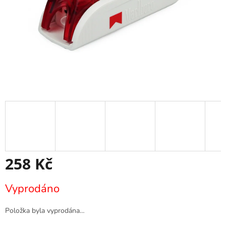
258 Kč
Měrná
Vyprodáno
cena:
Položka byla vyprodána…