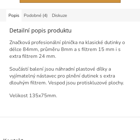
Popis
Podobné (4)
Diskuze
Detailní popis produktu
Značková profesionální plnička na klasické dutinky o
délce 84mm, průměru 8mm a s filtrem 15 mm i s
extra filtrem 24 mm.
Součástí balení jsou náhradní plastové dílky a
vyjímatelný nástavec pro plnění dutinek s extra
dlouhým filtrem. Vespod jsou protiskluzové plochy.
Velikost 135x75mm.
Z
á
p