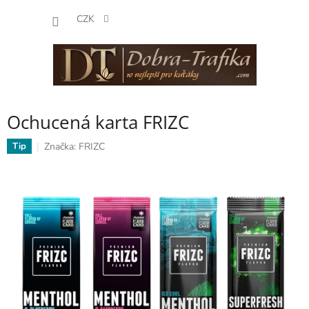
Přejít
NÁKUP
na
CZK
obsah
KOŠÍK
Ochucená karta FRIZC
Značka:
FRIZC
Tip