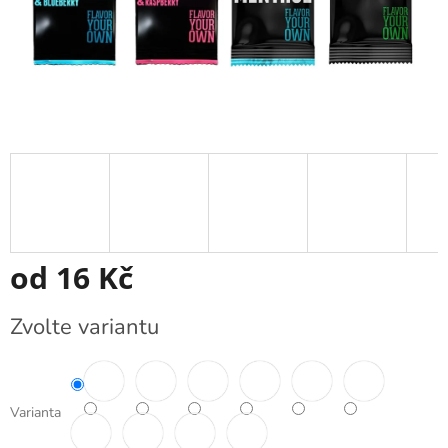
od
16 Kč
Měrná
Zvolte variantu
cena:
Varianta