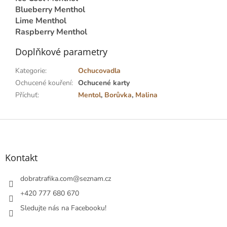
Blueberry Menthol
Lime Menthol
Raspberry Menthol
Doplňkové parametry
Kategorie
:
Ochucovadla
Ochucené kouření
:
Ochucené karty
Příchuť
:
Mentol
,
Borůvka
,
Malina
Z
á
p
a
Kontakt
t
í
dobratrafika.com
@
seznam.cz
+420 777 680 670
Sledujte nás na Facebooku!