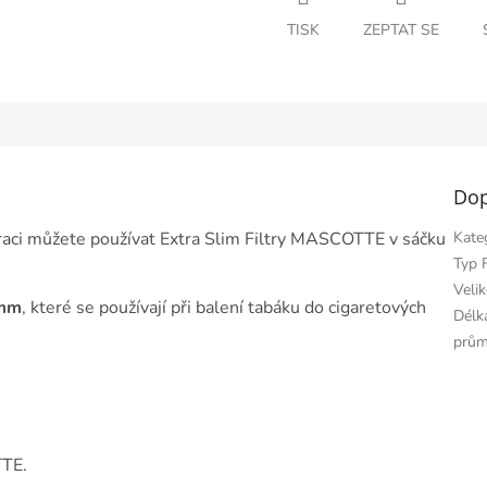
TISK
ZEPTAT SE
Dop
filtraci můžete používat Extra Slim Filtry MASCOTTE v sáčku
Kate
Typ F
Velik
3mm
, které se používají při balení tabáku do cigaretových
Délka
prům
TTE.