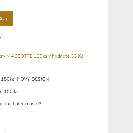
šíku
e
filtry MASCOTTE 150ks
v hodnotě 33 Kč
TE 150ks. NOVÝ DESIGN
po 150 ks
edno balení navíc!!!