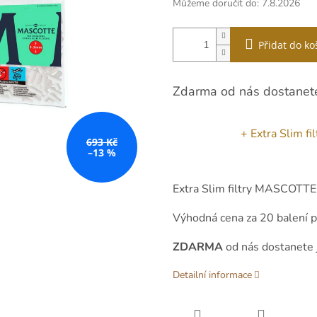
Můžeme doručit do:
7.8.2026
Přidat do ko
Zdarma od nás dostanet
+ Extra Slim 
693 Kč
–13 %
Extra Slim filtry MASCOT
Výhodná cena za 20 balení 
ZDARMA
od nás dostanete j
Detailní informace