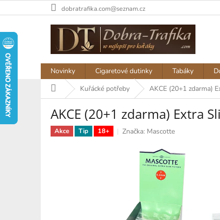
Přejít
dobratrafika.com@seznam.cz
na
obsah
Novinky
Cigaretové dutinky
Tabáky
D
Domů
Kuřácké potřeby
AKCE (20+1 zdarma) E
AKCE (20+1 zdarma) Extra Sl
Značka:
Mascotte
Akce
Tip
18+