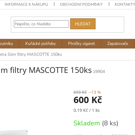
INFORMACE K NÁKUPU
OBCHODNÍ PODMÍNKY
KONTAKT
HLEDAT
outníky
Kuřácké potřeby
Plničky cigaret
Zapalovače
xtra Slim filtry MASCOTTE 150ks
im filtry MASCOTTE 150ks
19904
693 Kč
–13 %
600 Kč
Měrná
0,19 Kč / 1 ks
cena:
Skladem
(8 ks)