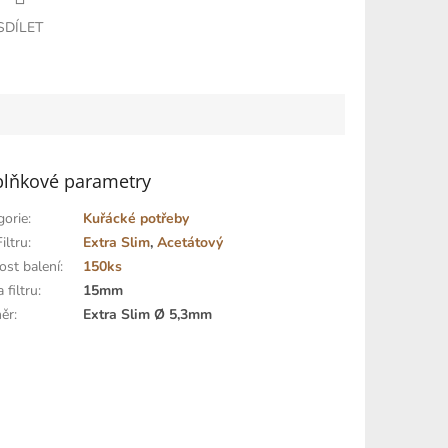
SDÍLET
lňkové parametry
gorie
:
Kuřácké potřeby
iltru
:
Extra Slim
,
Acetátový
ost balení
:
150ks
 filtru
:
15mm
ěr
:
Extra Slim Ø 5,3mm