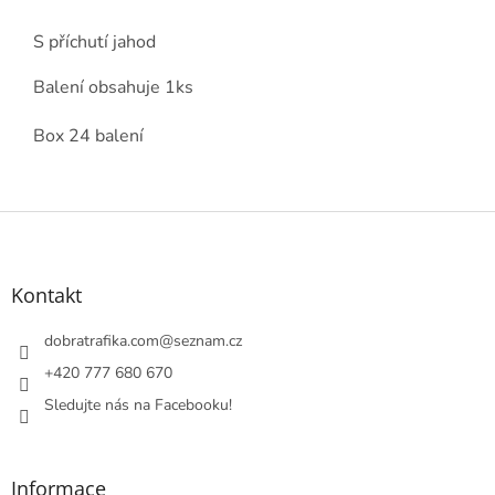
S příchutí jahod
Balení obsahuje 1ks
Box 24 balení
Z
á
p
a
Kontakt
t
í
dobratrafika.com
@
seznam.cz
+420 777 680 670
Sledujte nás na Facebooku!
Informace