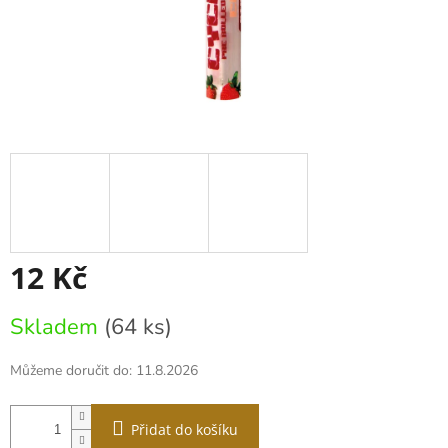
12 Kč
Měrná
Skladem
(64 ks)
cena:
Můžeme doručit do:
11.8.2026
Přidat do košíku