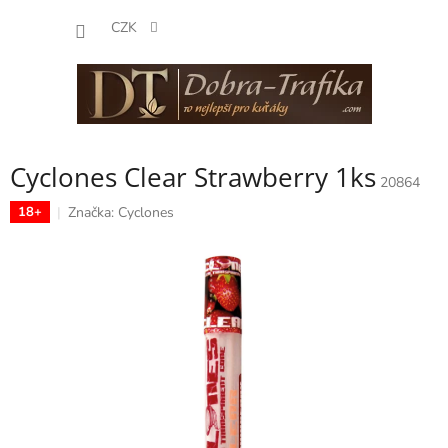
Přejít
NÁKUP
na
CZK
obsah
KOŠÍK
Cyclones Clear Strawberry 1ks
20864
Značka:
Cyclones
18+