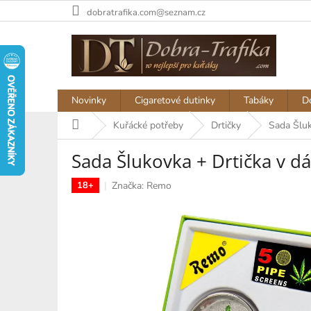
Přejít
dobratrafika.com@seznam.cz
na
obsah
Novinky
Cigaretové dutinky
Tabáky
D
Domů
Kuřácké potřeby
Drtičky
Sada Šluk
Sada Šlukovka + Drtička v 
Značka:
Remo
18+