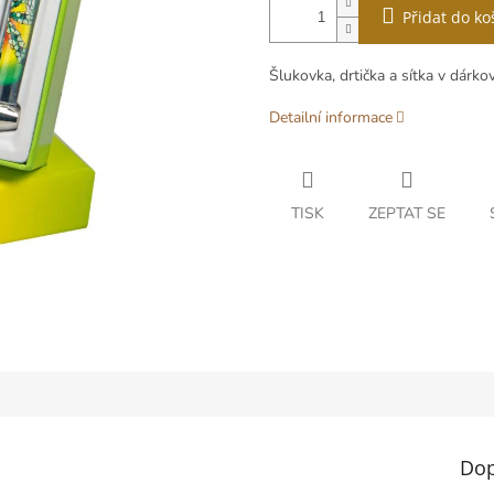
Přidat do ko
Šlukovka, drtička a sítka v dárk
Detailní informace
TISK
ZEPTAT SE
Dop