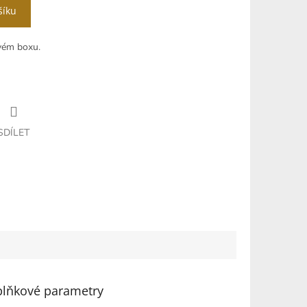
šíku
ovém boxu.
SDÍLET
lňkové parametry