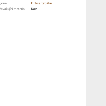
gorie
:
Drtiče tabáku
evažující materiál
:
Kov