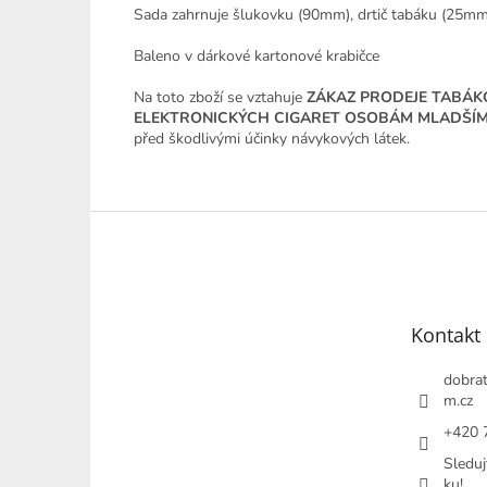
Sada zahrnuje šlukovku (90mm), drtič tabáku (25mm)
Baleno v dárkové kartonové krabičce
Na toto zboží se vztahuje
ZÁKAZ PRODEJE TABÁ
ELEKTRONICKÝCH CIGARET OSOBÁM MLADŠÍM 
před škodlivými účinky návykových látek.
Z
á
p
a
t
Kontakt
í
dobrat
m.cz
+420 
Sleduj
ku!