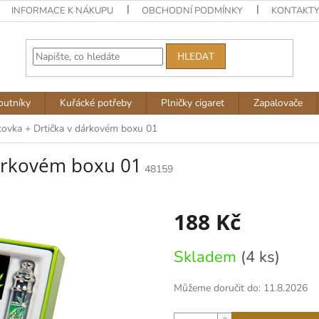
INFORMACE K NÁKUPU
OBCHODNÍ PODMÍNKY
KONTAKT
HLEDAT
outníky
Kuřácké potřeby
Plničky cigaret
Zapalovače
ovka + Drtička v dárkovém boxu 01
dárkovém boxu 01
48159
188 Kč
Měrná
Skladem
(4 ks)
cena:
Můžeme doručit do:
11.8.2026