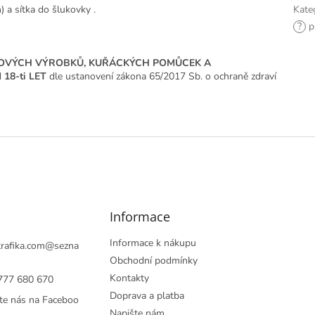
 a sítka do šlukovky .
Kate
?
př
KOVÝCH VÝROBKŮ, KUŘÁCKÝCH POMŮCEK A
18-ti LET
dle ustanovení zákona 65/2017 Sb. o ochraně zdraví
Informace
Informace k nákupu
rafika.com
@
sezna
Obchodní podmínky
Kontakty
777 680 670
Doprava a platba
te nás na Faceboo
Napište nám