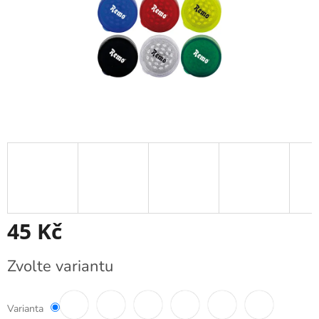
45 Kč
Měrná
Zvolte variantu
cena:
Varianta