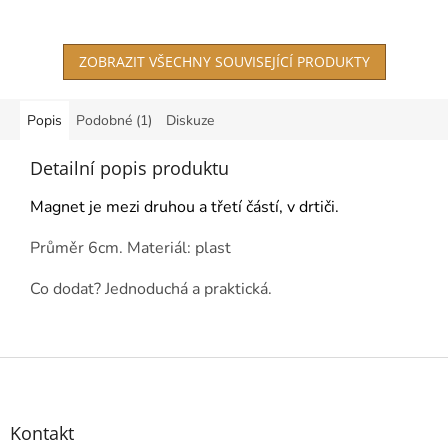
ZOBRAZIT VŠECHNY SOUVISEJÍCÍ PRODUKTY
Popis
Podobné (1)
Diskuze
Detailní popis produktu
Magnet je mezi druhou a třetí částí, v drtiči.
Průměr 6cm. Materiál: plast
Co dodat? Jednoduchá a praktická.
Z
á
p
a
Kontakt