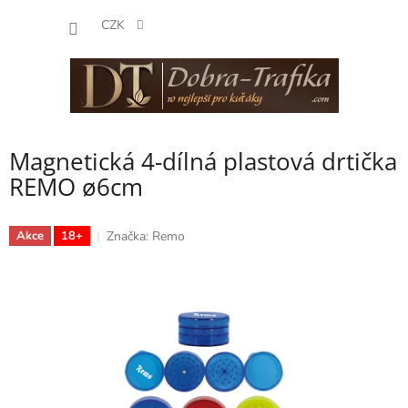
Přejít
NÁKUP
na
CZK
obsah
KOŠÍK
Magnetická 4-dílná plastová drtička
REMO ø6cm
Značka:
Remo
Akce
18+