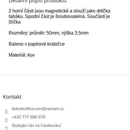
Detailní popis produktu
2 horní části jsou magnetické a slouží jako drtička
tabáku. Spodní část je šroubovatelná. Součástí je
lžička
Rozměry: průměr: 50mm, výška 3,5mm
Baleno v papírové krabičce
Materiál: kov
Z
á
p
a
Kontakt
t
í
dobratrafika.com
@
seznam.cz
+420 777 680 670
Sledujte nás na Facebooku!