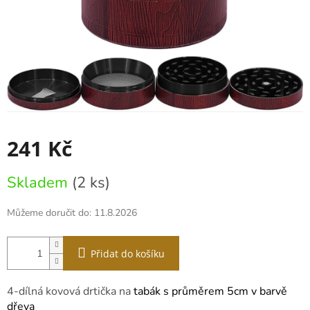
241 Kč
Měrná
Skladem
(2 ks)
cena:
Můžeme doručit do:
11.8.2026
Přidat do košíku
4-dílná kovová drtička na
tabák s průměrem 5cm v barvě
dřeva