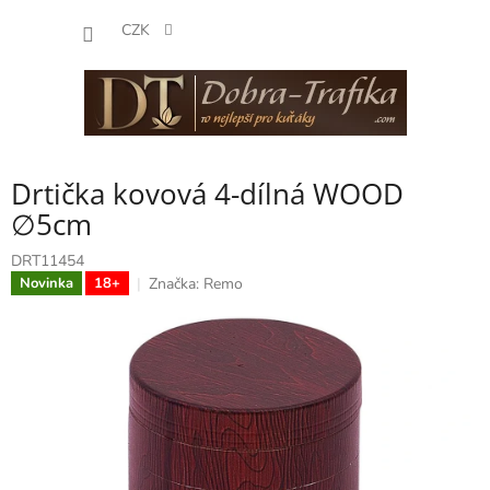
Přejít
NÁKUP
na
CZK
obsah
KOŠÍK
Drtička kovová 4-dílná WOOD
∅5cm
DRT11454
Značka:
Remo
Novinka
18+