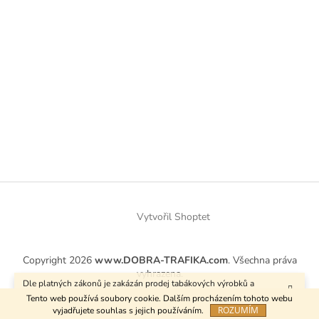
Vytvořil Shoptet
Copyright 2026
www.DOBRA-TRAFIKA.com
. Všechna práva
vyhrazena.
Dle platných zákonů je zakázán prodej tabákových výrobků a
kuřáckých pomůcek osobám mladším 18 let.
Tento web používá soubory cookie. Dalším procházením tohoto webu
ROZUMÍM
vyjadřujete souhlas s jejich používáním.
Používáme
ověření věku Adulto