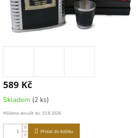
589 Kč
Měrná
Skladem
(2 ks)
cena:
Můžeme doručit do:
10.8.2026
Přidat do košíku