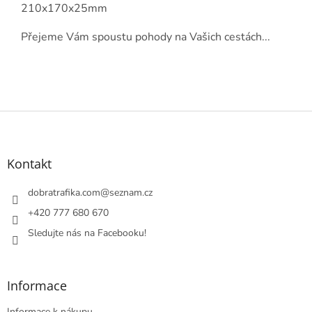
210x170x25mm
Přejeme Vám spoustu pohody na Vašich cestách...
Z
á
p
a
Kontakt
t
í
dobratrafika.com
@
seznam.cz
+420 777 680 670
Sledujte nás na Facebooku!
Informace
Informace k nákupu