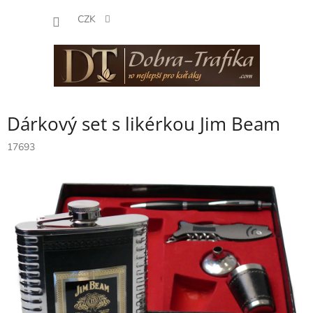
Přejít
NÁKUP
na
CZK
obsah
KOŠÍK
Dárkový set s likérkou Jim Beam
17693