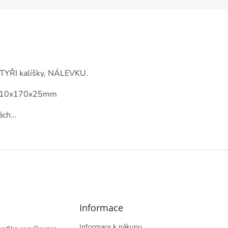
ČTYŘI kalíšky, NÁLEVKU.
u: 210x170x25mm
ch...
Informace
Informace k nákupu