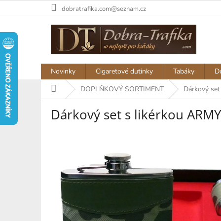
Přejít
dobratrafika.com@seznam.cz
na
obsah
Novinky
Cigaretové dutinky
Tabáky
D
Domů
DOPLŇKOVÝ SORTIMENT
Dárkový set
Dárkový set s likérkou ARM