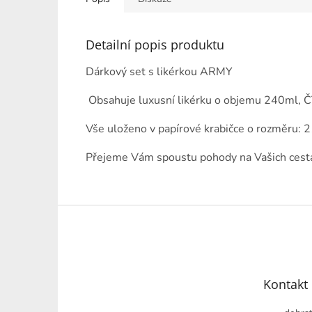
Detailní popis produktu
Dárkový set s likérkou ARMY
Obsahuje luxusní likérku o objemu 240ml, 
Vše uloženo v papírové krabičce o rozměr
Přejeme Vám spoustu pohody na Vašich cestá
Z
á
p
a
t
Kontakt
í