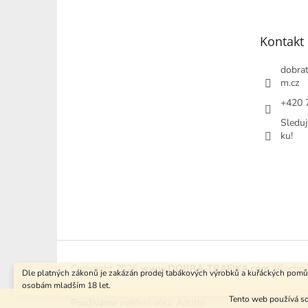
a
t
Kontakt
í
dobrat
m.cz
+420 
Sleduj
ku!
Copyright 2026
www.DOBRA-TRAFIKA.com
. Všechn
Dle platných zákonů je zakázán prodej tabákových výrobků a kuřáckých pom
osobám mladším 18 let.
Tento web používá so
Používáme
ověření věku Adulto