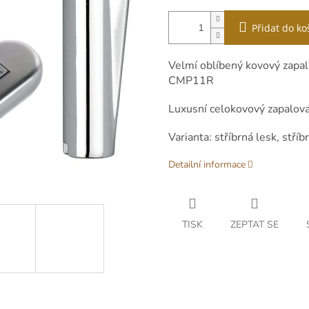
Přidat do ko
Velmí oblíbený kovový zapa
CMP11R
Luxusní celokovový zapalova
Varianta: stříbrná lesk, stří
Detailní informace
TISK
ZEPTAT SE