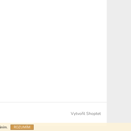
Vytvořil Shoptet
ROZUMÍM
váním.