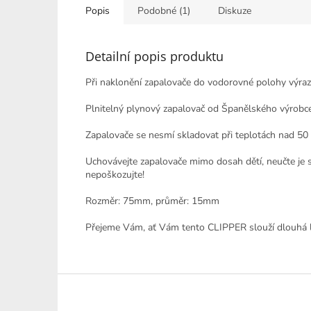
Popis
Podobné (1)
Diskuze
Detailní popis produktu
Při naklonění zapalovače do vodorovné polohy výra
Plnitelný plynový zapalovač od Španělského výrobce 
Zapalovače se nesmí skladovat při teplotách nad 50 
Uchovávejte zapalovače mimo dosah dětí, neučte je se
nepoškozujte!
Rozměr: 75mm, průměr: 15mm
Přejeme Vám, ať Vám tento CLIPPER slouží dlouhá l
Z
á
p