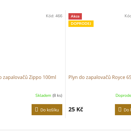
Kód:
466
Kó
Akce
DOPRODEJ
o zapalovačů Zippo 100ml
Plyn do zapalovačů Royce 6
Skladem
(8 ks)
Doprode
25 Kč
Do košíku
Do 