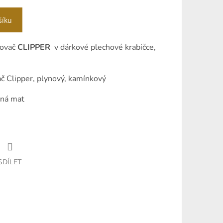
šíku
lovač
CLIPPER
v dárkové plechové krabičce,
č Clipper, plynový, kamínkový
brná mat
SDÍLET