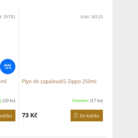
d:
15751
Kód:
16115
30 Kč
–16 %
5ml
Plyn do zapalovačů Zippo 250ml
j
(10 ks)
Skladem
(17 ks)
73 Kč
košíku
Do košíku