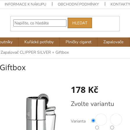
INFORMACE K NÁKUPU
OBCHODNÍ PODMÍNKY
KONTAKT
HLEDAT
outníky
Kuřácké potřeby
Plničky cigaret
Zapalovače
Zapalovač CLIPPER SILVER + Giftbox
Giftbox
178 Kč
Měrná
Zvolte variantu
cena:
Varianta