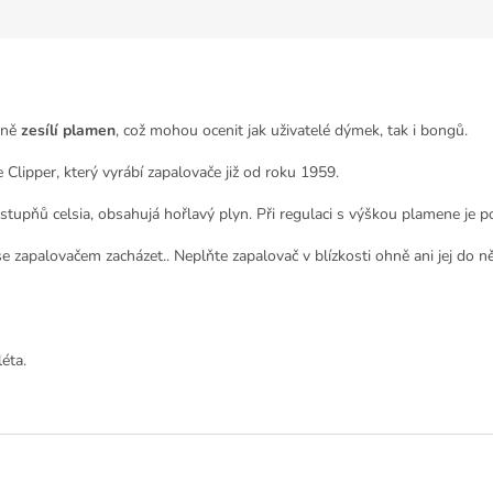
zně
zesílí plamen
, což mohou ocenit jak uživatelé dýmek, tak i bongů.
Clipper, který vyrábí zapalovače již od roku 1959.
stupňů celsia, obsahujá hořlavý plyn. Při regulaci s výškou plamene je p
 zapalovačem zacházet.. Neplňte zapalovač v blízkosti ohně ani jej do ně
éta.