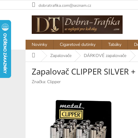
Přejít
dobratrafika.com@seznam.cz
na
obsah
Novinky
Cigaretové dutinky
Tabáky
D
Domů
Zapalovače
DÁRKOVÉ zapalovače
Zapalovač CLIPPER SILVER + 
Značka:
Clipper