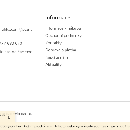
Informace
Informace k nákupu
rafika.com
@
sezna
Obchodní podmínky
Kontakty
777 680 670
Doprava a platba
te nás na Faceboo
Napište nám
Aktuality
a práva vyhrazena.
ůcek
ubory cookie. Dalším procházením tohoto webu vyjadřujete souhlas s jejich použí