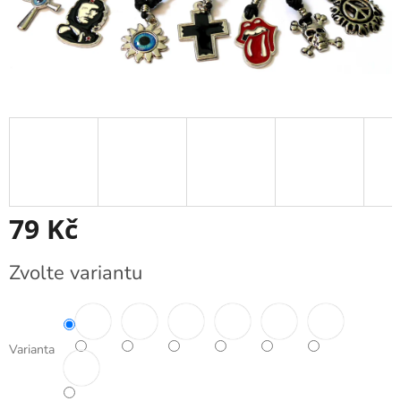
79 Kč
Měrná
Zvolte variantu
cena:
Varianta