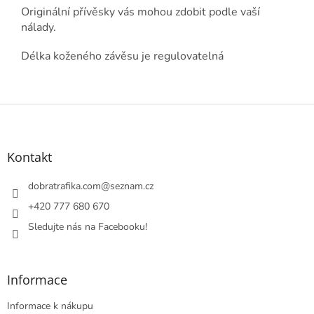
Originální přívěsky vás mohou zdobit podle vaší
nálady.
Délka koženého závěsu je regulovatelná
Z
á
p
a
Kontakt
t
í
dobratrafika.com
@
seznam.cz
+420 777 680 670
Sledujte nás na Facebooku!
Informace
Informace k nákupu