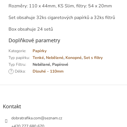
Rozměry: 110 x 44mm, KS Slim, filtry: 54 x 20mm
Set obsahuje 32ks cigaretových papírků a 32ks filtrů
Box obsahuje 24 setů
Doplňkové parametry
Kategorie
:
Papírky
Typ papírku
:
Tenké
,
Nebělené
,
Konopné
,
Set s filtry
Typ Filtru
:
Nebělené, Papírové
?
Délka
:
Dlouhé - 110mm
Z
á
p
a
Kontakt
t
í
dobratrafika.com
@
seznam.cz
+420 777 680 670