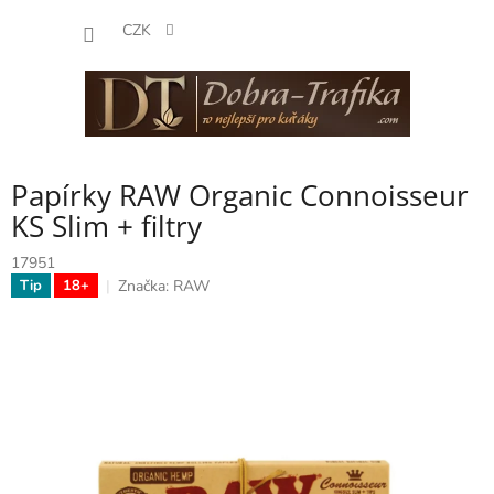
Přejít
NÁKUP
na
CZK
obsah
KOŠÍK
Papírky RAW Organic Connoisseur
KS Slim + filtry
17951
Značka:
RAW
Tip
18+