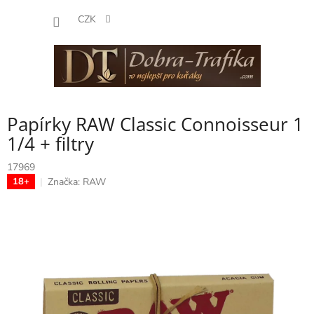
Přejít
NÁKUP
na
CZK
obsah
KOŠÍK
Papírky RAW Classic Connoisseur 1
1/4 + filtry
17969
Značka:
RAW
18+