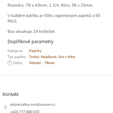
Rozměry: 78 x 43mm, 1 1/4, filtry: 38 x 20mm
V každém balíčku je 50ks cigaretových papírků a 50
filtrů.
Box obsahuje 24 knížeček.
Doplňkové parametry
Kategorie
:
Papírky
Typ papírku
:
Tenké
,
Nebělené
,
Set s filtry
?
Délka
:
Střední - 78mm
Z
á
p
a
Kontakt
t
í
dobratrafika.com
@
seznam.cz
+420 777 680 670