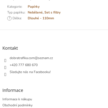
Kategorie
:
Papírky
Typ papírku
:
Nebělené
,
Set s filtry
?
Délka
:
Dlouhé - 110mm
Z
á
p
a
Kontakt
t
í
dobratrafika.com
@
seznam.cz
+420 777 680 670
Sledujte nás na Facebooku!
Informace
Informace k nákupu
Obchodní podmínky