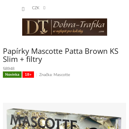
Přejít
NÁKUP
na
CZK
obsah
KOŠÍK
Papírky Mascotte Patta Brown KS
Slim + filtry
58948
Značka:
Mascotte
Novinka
18+