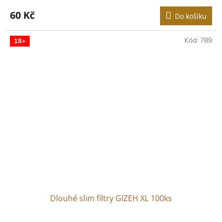
60 Kč
Do košíku
Kód:
789
18+
Dlouhé slim filtry GIZEH XL 100ks