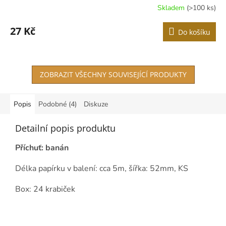
Skladem
(>100 ks)
Průměrné
hodnocení
produktu
27 Kč
Do košíku
je
4,2
z
5
ZOBRAZIT VŠECHNY SOUVISEJÍCÍ PRODUKTY
hvězdiček.
Popis
Podobné (4)
Diskuze
Detailní popis produktu
Příchuť: banán
Délka papírku v balení: cca 5m, šířka: 52mm, KS
Box: 24 krabiček