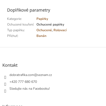
Doplňkové parametry
Kategorie
:
Papírky
Ochucené kouření
:
Ochucené papírky
Typ papírku
:
Ochucené
,
Rolovací
Příchuť
:
Banán
Z
á
p
a
Kontakt
t
í
dobratrafika.com
@
seznam.cz
+420 777 680 670
Sledujte nás na Facebooku!