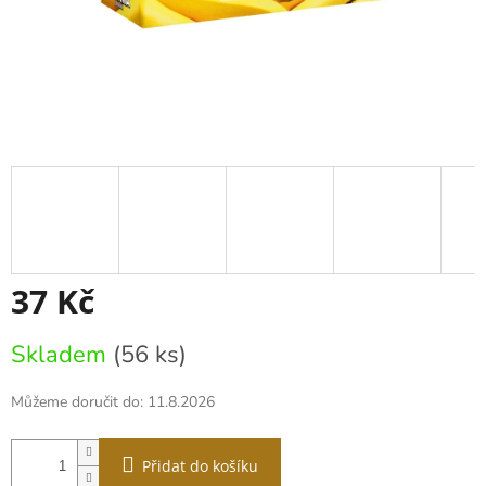
37 Kč
Měrná
Skladem
(56 ks)
cena:
Můžeme doručit do:
11.8.2026
Přidat do košíku