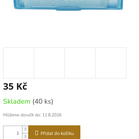
35 Kč
Měrná
Skladem
(40 ks)
cena:
Můžeme doručit do:
11.8.2026
Přidat do košíku