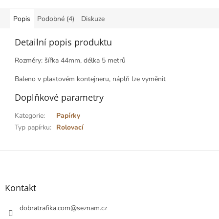
Popis
Podobné (4)
Diskuze
Detailní popis produktu
Rozměry: šířka 44mm, délka 5 metrů
Baleno v plastovém kontejneru, náplň lze vyměnit
Doplňkové parametry
Kategorie
:
Papírky
Typ papírku
:
Rolovací
Z
á
p
a
Kontakt
t
í
dobratrafika.com
@
seznam.cz