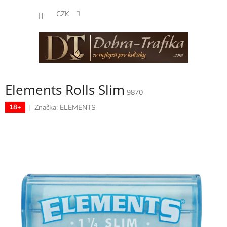
Přejít
NÁKUP
na
CZK
obsah
KOŠÍK
Elements Rolls Slim
9870
Značka:
ELEMENTS
18+