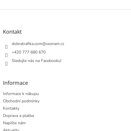
Z
á
p
a
Kontakt
t
í
dobratrafika.com
@
seznam.cz
+420 777 680 670
Sledujte nás na Facebooku!
Informace
Informace k nákupu
Obchodní podmínky
Kontakty
Doprava a platba
Napište nám
Aktuality