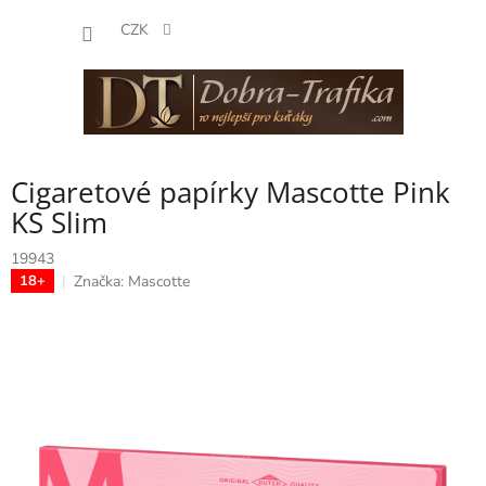
Přejít
NÁKUP
na
CZK
obsah
KOŠÍK
Cigaretové papírky Mascotte Pink
KS Slim
19943
Značka:
Mascotte
18+