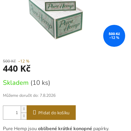
500 Kč
–12 %
500 Kč
–12 %
440 Kč
Měrná
Skladem
(10 ks)
cena:
Můžeme doručit do:
7.8.2026
Přidat do košíku
Pure Hemp jsou
oblíbené krátké konopné
papírky.