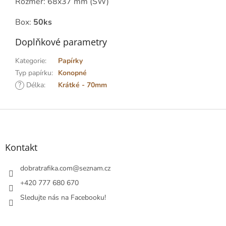
Rozměr: 68x37 mm (SW)
Box:
50ks
Doplňkové parametry
Kategorie
:
Papírky
Typ papírku
:
Konopné
?
Délka
:
Krátké - 70mm
Z
á
p
a
Kontakt
t
í
dobratrafika.com
@
seznam.cz
+420 777 680 670
Sledujte nás na Facebooku!