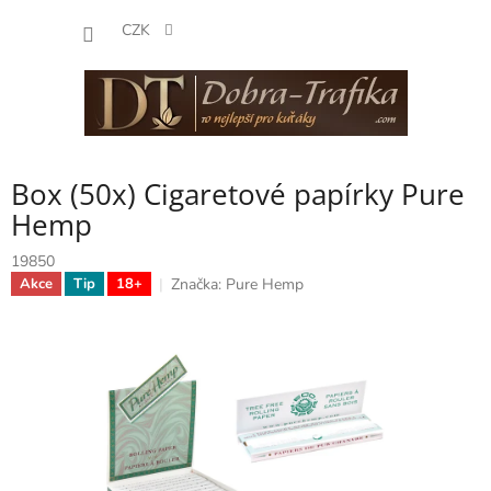
Přejít
NÁKUP
na
CZK
obsah
KOŠÍK
Box (50x) Cigaretové papírky Pure
Hemp
19850
Značka:
Pure Hemp
Akce
Tip
18+