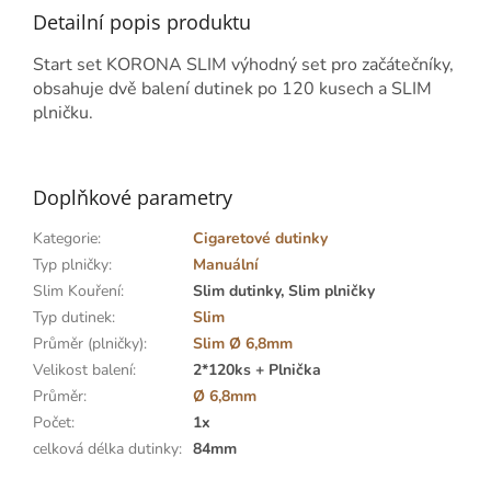
Detailní popis produktu
Start set KORONA SLIM výhodný set pro začátečníky,
obsahuje dvě balení dutinek po 120 kusech a SLIM
plničku.
Doplňkové parametry
Kategorie
:
Cigaretové dutinky
Typ plničky
:
Manuální
Slim Kouření
:
Slim dutinky, Slim plničky
Typ dutinek
:
Slim
Průměr (plničky)
:
Slim Ø 6,8mm
Velikost balení
:
2*120ks + Plnička
Průměr
:
Ø 6,8mm
Počet
:
1x
celková délka dutinky
:
84mm