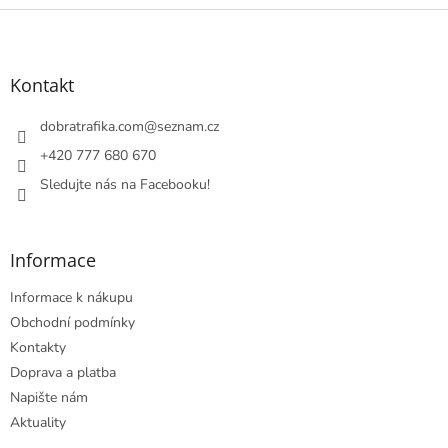
Z
á
p
a
Kontakt
t
í
dobratrafika.com
@
seznam.cz
+420 777 680 670
Sledujte nás na Facebooku!
Informace
Informace k nákupu
Obchodní podmínky
Kontakty
Doprava a platba
Napište nám
Aktuality