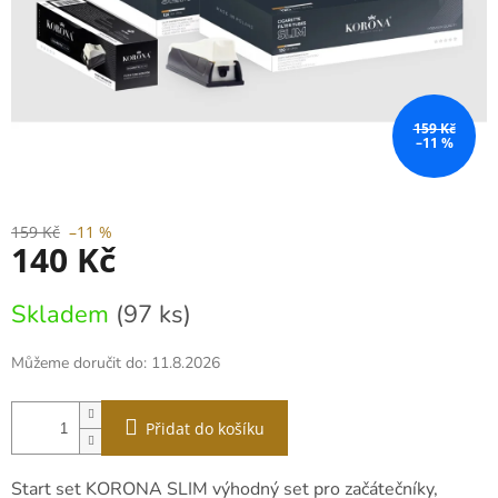
159 Kč
–11 %
159 Kč
–11 %
140 Kč
Měrná
Skladem
(97 ks)
cena:
Můžeme doručit do:
11.8.2026
Přidat do košíku
Start set KORONA SLIM výhodný set pro začátečníky,