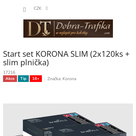
Přejít
NÁKUP
na
CZK
obsah
KOŠÍK
Start set KORONA SLIM (2x120ks +
slim plnička)
17216
Značka:
Korona
Akce
Tip
18+