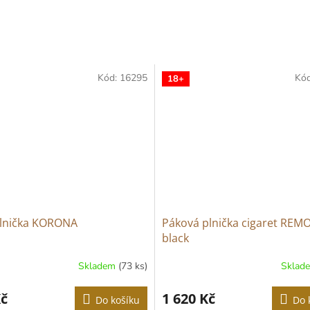
Kód:
16295
Kó
18+
plnička KORONA
Páková plnička cigaret REM
black
Skladem
(73 ks)
Sklad
né
ní
u
Kč
1 620 Kč
Do košíku
Do 