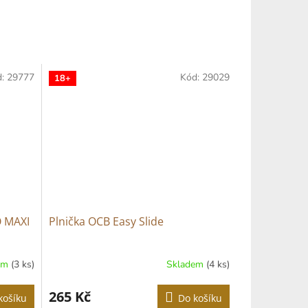
d:
29777
Kód:
29029
18+
O MAXI
Plnička OCB Easy Slide
em
(3 ks)
Skladem
(4 ks)
265 Kč
košíku
Do košíku