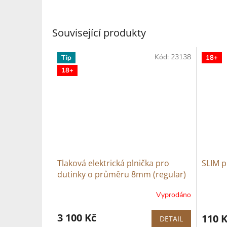
Související produkty
Kód:
23138
Tip
18+
18+
Tlaková elektrická plnička pro
SLIM 
dutinky o průměru 8mm (regular)
+ dutinky zdarma
Vyprodáno
Průměr
hodnoce
3 100 Kč
produkt
110 
DETAIL
je