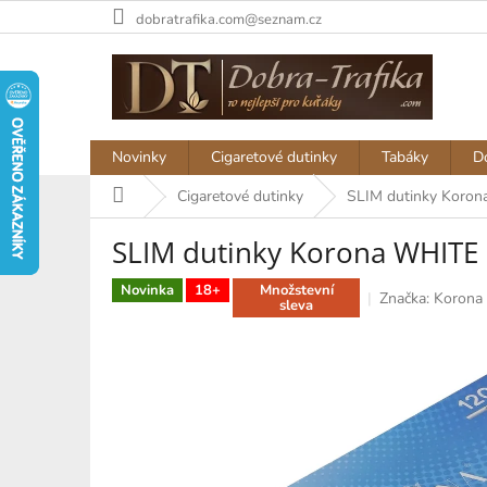
Přejít
dobratrafika.com@seznam.cz
na
obsah
Novinky
Cigaretové dutinky
Tabáky
D
Domů
Cigaretové dutinky
SLIM dutinky Koro
SLIM dutinky Korona WHIT
Novinka
18+
Množstevní
Značka:
Korona
sleva