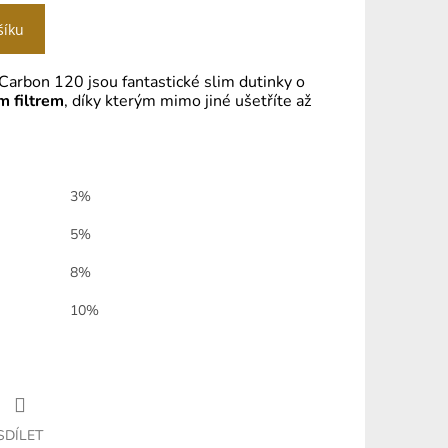
šíku
arbon 120 jsou fantastické slim dutinky o
m filtrem
, díky kterým mimo jiné ušetříte až
3%
5%
8%
10%
SDÍLET