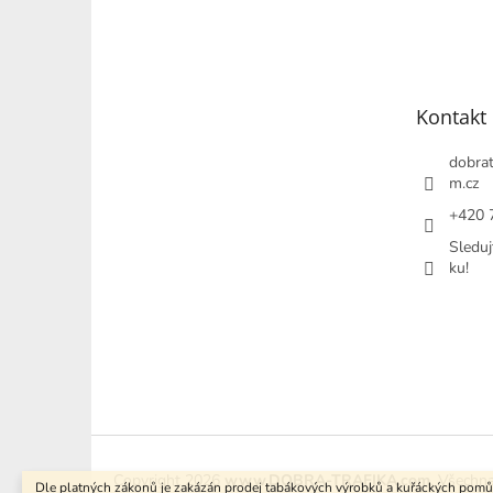
Z
á
p
a
t
Kontakt
í
dobrat
m.cz
+420 
Sleduj
ku!
Copyright 2026
www.DOBRA-TRAFIKA.com
. Všechn
Dle platných zákonů je zakázán prodej tabákových výrobků a kuřáckých pom