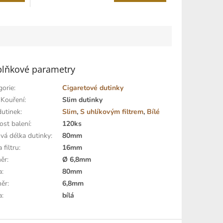
lňkové parametry
gorie
:
Cigaretové dutinky
 Kouření
:
Slim dutinky
dutinek
:
Slim
,
S uhlíkovým filtrem
,
Bílé
ost balení
:
120ks
ová délka dutinky
:
80mm
 filtru
:
16mm
ěr
:
Ø 6,8mm
a
:
80mm
ěr
:
6,8mm
a
:
bílá