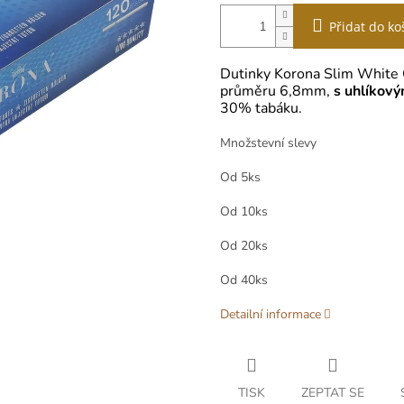
Přidat do ko
Dutinky Korona Slim White C
průměru 6,8mm,
s uhlíkový
30% tabáku.
Množstevní slevy
Od 5ks
Od 10ks
Od 20ks
Od 40ks
Detailní informace
TISK
ZEPTAT SE