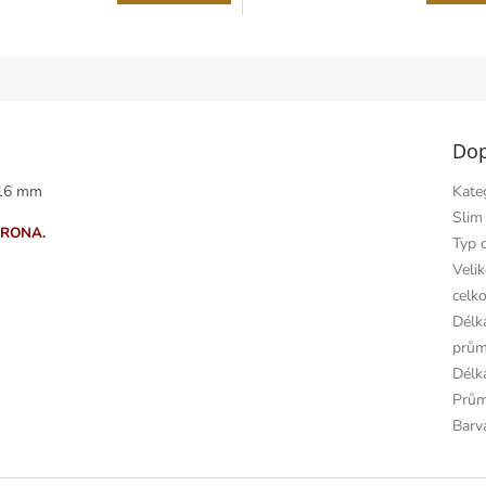
k.
Dop
 16 mm
Kate
Slim
KORONA.
Typ 
Velik
celk
Délka
prům
Délk
Prům
Barv