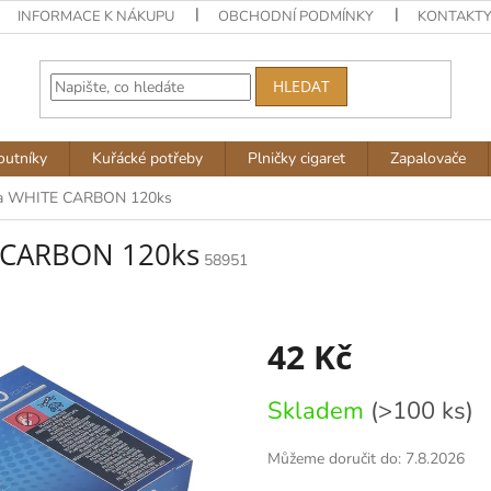
INFORMACE K NÁKUPU
OBCHODNÍ PODMÍNKY
KONTAKT
HLEDAT
outníky
Kuřácké potřeby
Plničky cigaret
Zapalovače
na WHITE CARBON 120ks
E CARBON 120ks
58951
42 Kč
Měrná
Skladem
(>100 ks)
cena:
Můžeme doručit do:
7.8.2026