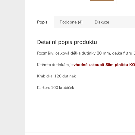
3,0
z
5
hvězdiče
Popis
Podobné (4)
Diskuze
Detailní popis produktu
Rozměry: celková délka dutinky 80 mm, délka filtru
K těmto dutinkám je
vhodné zakoupit Slim plničku 
Krabička: 120 dutinek
Karton: 100 krabiček