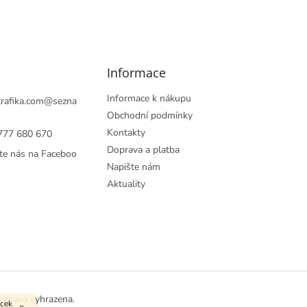
Informace
Informace k nákupu
rafika.com
@
sezna
Obchodní podmínky
Kontakty
777 680 670
Doprava a platba
te nás na Faceboo
Napište nám
Aktuality
a práva vyhrazena.
ůcek