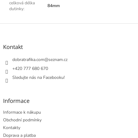
celková délka
84mm
dutinky
:
Z
á
p
a
Kontakt
t
í
dobratrafika.com
@
seznam.cz
+420 777 680 670
Sledujte nás na Facebooku!
Informace
Informace k nákupu
Obchodní podmínky
Kontakty
Doprava a platba