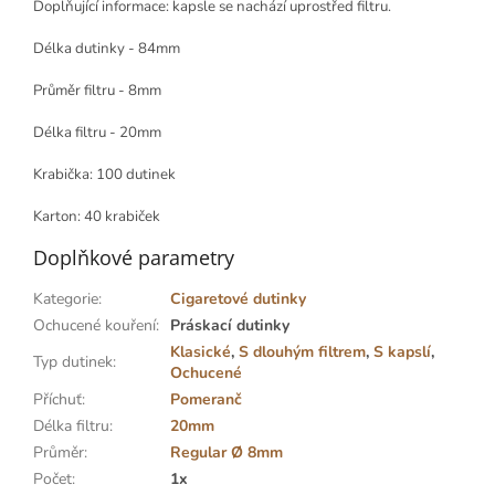
Doplňující informace: kapsle se nachází uprostřed filtru.
Délka dutinky - 84mm
Průměr filtru - 8mm
Délka filtru - 20mm
Krabička: 100 dutinek
Karton: 40 krabiček
Doplňkové parametry
Kategorie
:
Cigaretové dutinky
Ochucené kouření
:
Práskací dutinky
Klasické
,
S dlouhým filtrem
,
S kapslí
,
Typ dutinek
:
Ochucené
Příchuť
:
Pomeranč
Délka filtru
:
20mm
Průměr
:
Regular Ø 8mm
Počet
:
1x