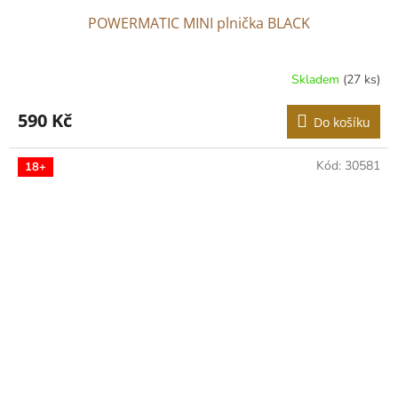
POWERMATIC MINI plnička BLACK
Skladem
(27 ks)
Průměrné
hodnocení
produktu
590 Kč
Do košíku
je
3,2
z
Kód:
30581
18+
5
hvězdiček.