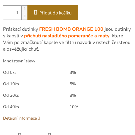
Přidat do košíku
Práskací dutinky
FRESH BOMB
ORANGE
100
jsou dutinky
s kapslí v
příchuti nasládlého pomeranče a máty
, které
Vám po zmáčknutí kapsle ve filtru navodí v ústech čerstvou
a osvěžující chuť.
Množstevní slevy
Od 5ks
3%
Od 10ks
5%
Od 20ks
8%
Od 40ks
10%
Detailní informace