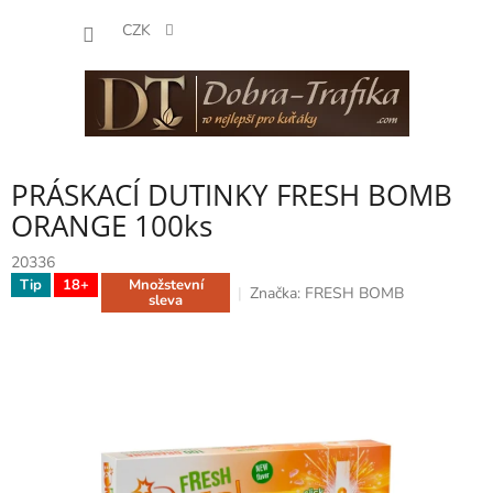
Přejít
NÁKUP
na
CZK
obsah
KOŠÍK
PRÁSKACÍ DUTINKY FRESH BOMB
ORANGE 100ks
20336
Tip
18+
Množstevní
Značka:
FRESH BOMB
sleva