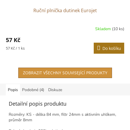
Ruční plnička dutinek Eurojet
Skladem
(10 ks)
Průměrné
hodnocení
57 Kč
produktu
je
Měrná
57 Kč / 1 ks
Do košíku
5,0
cena:
z
5
hvězdiček.
ZOBRAZIT VŠECHNY SOUVISEJÍCÍ PRODUKTY
Popis
Podobné (4)
Diskuze
Detailní popis produktu
Rozměry: KS - délka 84 mm, filtr 24mm s aktivním uhlíkem,
průměr 8mm