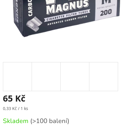
65 Kč
Měrná
0,33 Kč / 1 ks
cena:
Skladem
(>100 balení)