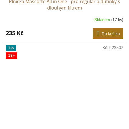
Plnička Mascotte All in One - pro regular a dutinky s
dlouhým filtrem
Skladem
(17 ks)
Průměrné
hodnocení
produktu
235 Kč
Do košíku
je
5,0
z
Kód:
23307
Tip
5
18+
hvězdiček.