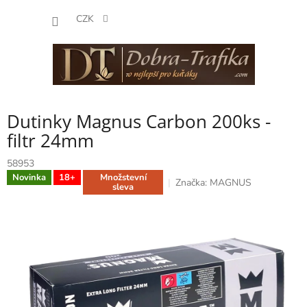
Přejít
NÁKUP
na
CZK
obsah
KOŠÍK
Dutinky Magnus Carbon 200ks -
filtr 24mm
58953
Novinka
18+
Množstevní
Značka:
MAGNUS
sleva