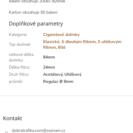
Balení obsahuje 200ks dutinek
Karton obsahuje 50 balení
Doplňkové parametry
Kategorie
:
Cigaretové dutinky
Klasické
,
S dlouhým filtrem
,
S uhlíkovým
Typ dutinek
:
filtrem
,
Bílé
celková délka
84mm
dutinky
:
Délka filtru
:
24mm
Druh filtru
:
Acetátový, Uhlíkový
průměr
:
Regular Ø 8mm
Z
á
p
a
Kontakt
t
í
dobratrafika.com
@
seznam.cz