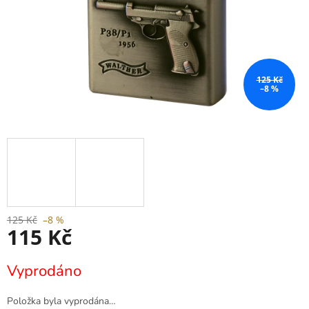
125 Kč
–8 %
125 Kč
–8 %
115 Kč
Měrná
Vyprodáno
cena:
Položka byla vyprodána…