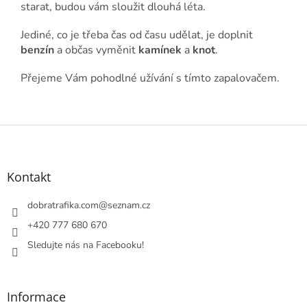
starat, budou vám sloužit dlouhá léta.
Jediné, co je třeba čas od času udělat, je doplnit
benzín
a občas vyměnit
kamínek
a
knot
.
Přejeme Vám pohodlné užívání s tímto zapalovačem.
Z
á
p
a
Kontakt
t
í
dobratrafika.com
@
seznam.cz
+420 777 680 670
Sledujte nás na Facebooku!
Informace