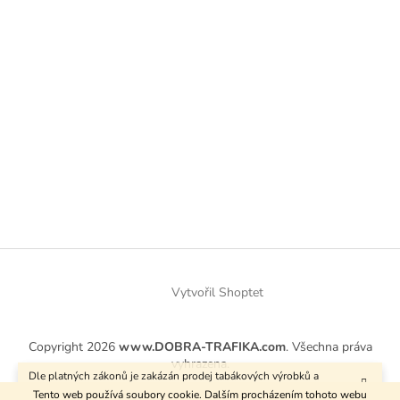
Vytvořil Shoptet
Copyright 2026
www.DOBRA-TRAFIKA.com
. Všechna práva
vyhrazena.
Dle platných zákonů je zakázán prodej tabákových výrobků a
kuřáckých pomůcek osobám mladším 18 let.
Tento web používá soubory cookie. Dalším procházením tohoto webu