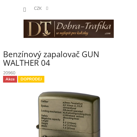
Přejít
NÁKUP
na
CZK
obsah
KOŠÍK
Benzínový zapalovač GUN
WALTHER 04
20960
Akce
DOPRODEJ